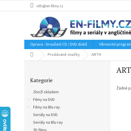
Přejít
info@en-filmy.cz
na
obsah
Oprava - broušení CD / DVD disků
Věrnostní progra
Domů
Prodávané značky
ARTH
P
AR
o
Přeskočit
s
Kategorie
kategorie
t
r
Žádné p
Zboží skladem
a
Filmy na DVD
n
Filmy na Blu-ray
n
í
Seriály na DVD
p
Seriály na Blu-ray
a
3D filmy