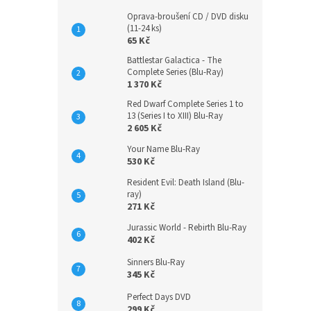
Oprava-broušení CD / DVD disku
(11-24 ks)
65 Kč
Battlestar Galactica - The
Complete Series (Blu-Ray)
1 370 Kč
Red Dwarf Complete Series 1 to
13 (Series I to XIII) Blu-Ray
2 605 Kč
Your Name Blu-Ray
530 Kč
Resident Evil: Death Island (Blu-
ray)
271 Kč
Jurassic World - Rebirth Blu-Ray
402 Kč
Sinners Blu-Ray
345 Kč
Perfect Days DVD
299 Kč