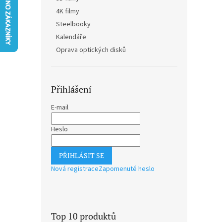
n
4K filmy
e
Steelbooky
l
Kalendáře
Oprava optických disků
Přihlášení
E-mail
Heslo
PŘIHLÁSIT SE
Nová registrace
Zapomenuté heslo
Top 10 produktů