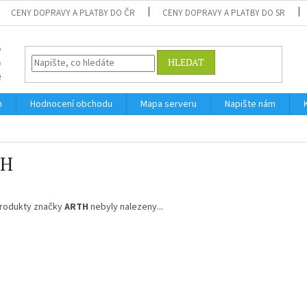
CENY DOPRAVY A PLATBY DO ČR
CENY DOPRAVY A PLATBY DO SR
HLEDAT
m
Hodnocení obchodu
Mapa serveru
Napište nám
TH
rodukty značky
ARTH
nebyly nalezeny...