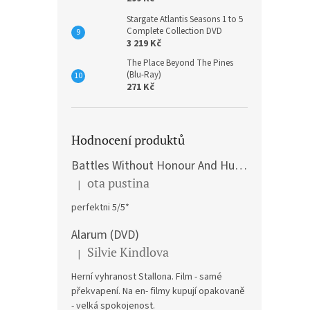
Stargate Atlantis Seasons 1 to 5
Complete Collection DVD
3 219 Kč
The Place Beyond The Pines
(Blu-Ray)
271 Kč
Hodnocení produktů
Battles Without Honour And Humanity / Yakuza Graveyad / Street Mobster DVD
ota pustina
|
Hodnocení produktu je 5 z 5 hvězdiček.
perfektni 5/5*
Alarum (DVD)
Silvie Kindlova
|
Hodnocení produktu je 5 z 5 hvězdiček.
Herní vyhranost Stallona. Film - samé
překvapení. Na en- filmy kupují opakovaně
- velká spokojenost.