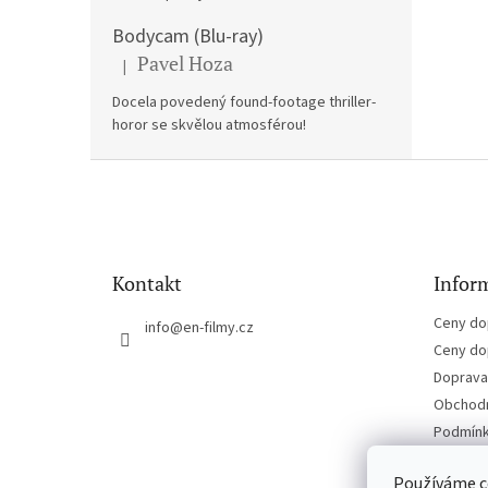
Bodycam (Blu-ray)
Pavel Hoza
|
Hodnocení produktu je 5 z 5 hvězdiček.
Docela povedený found-footage thriller-
horor se skvělou atmosférou!
Z
á
p
a
t
Kontakt
Inform
í
Ceny do
info
@
en-filmy.cz
Ceny do
Doprava 
Obchodn
Podmínk
Kontakt
Používáme c