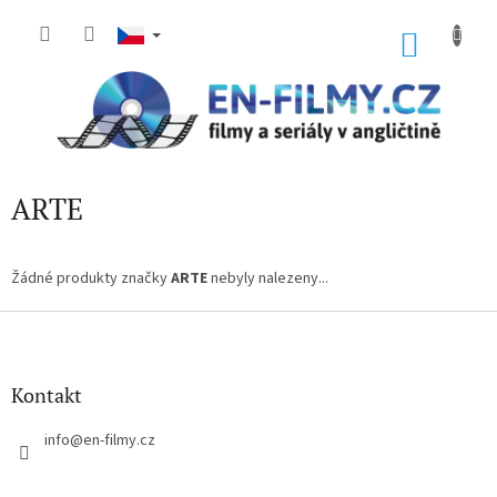
Přejít
na
NÁKU
obsah
KOŠÍK
ARTE
Žádné produkty značky
ARTE
nebyly nalezeny...
Z
á
p
a
Kontakt
t
í
info
@
en-filmy.cz