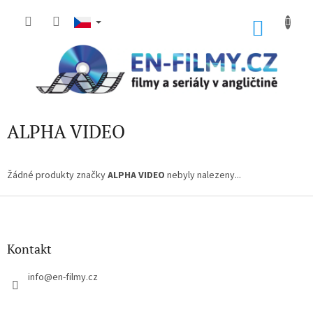
Přejít
na
NÁKU
obsah
KOŠÍK
ALPHA VIDEO
Žádné produkty značky
ALPHA VIDEO
nebyly nalezeny...
Z
á
p
a
Kontakt
t
í
info
@
en-filmy.cz