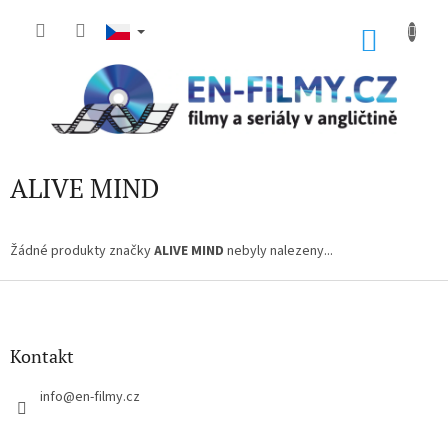
Přejít
na
NÁKU
obsah
KOŠÍK
ALIVE MIND
Žádné produkty značky
ALIVE MIND
nebyly nalezeny...
Z
á
p
a
Kontakt
t
í
info
@
en-filmy.cz