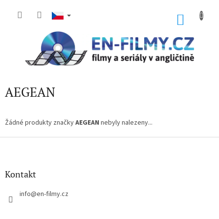
Přejít
na
NÁKU
obsah
KOŠÍK
AEGEAN
Žádné produkty značky
AEGEAN
nebyly nalezeny...
Z
á
p
a
Kontakt
t
í
info
@
en-filmy.cz