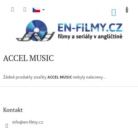
Přejít
na
NÁKU
obsah
KOŠÍK
ACCEL MUSIC
Žádné produkty značky
ACCEL MUSIC
nebyly nalezeny...
Z
á
p
a
Kontakt
t
í
info
@
en-filmy.cz