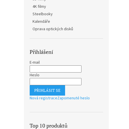
n
4K filmy
e
Steelbooky
l
Kalendáře
Oprava optických disků
Přihlášení
E-mail
Heslo
PŘIHLÁSIT SE
Nová registrace
Zapomenuté heslo
Top 10 produktů