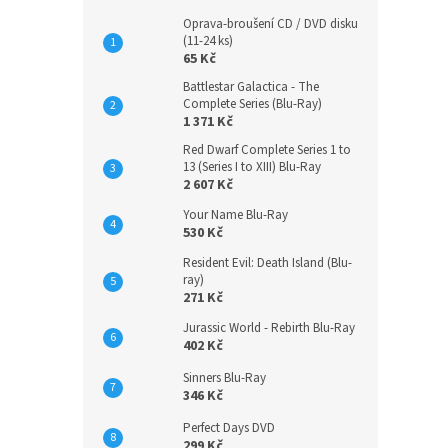
Oprava-broušení CD / DVD disku
(11-24 ks)
65 Kč
Battlestar Galactica - The
Complete Series (Blu-Ray)
1 371 Kč
Red Dwarf Complete Series 1 to
13 (Series I to XIII) Blu-Ray
2 607 Kč
Your Name Blu-Ray
530 Kč
Resident Evil: Death Island (Blu-
ray)
271 Kč
Jurassic World - Rebirth Blu-Ray
402 Kč
Sinners Blu-Ray
346 Kč
Perfect Days DVD
299 Kč