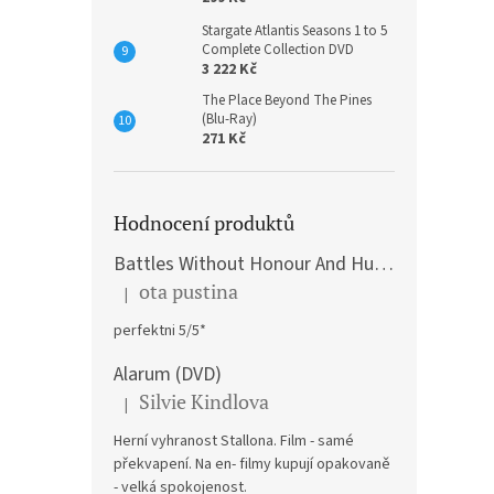
Stargate Atlantis Seasons 1 to 5
Complete Collection DVD
3 222 Kč
The Place Beyond The Pines
(Blu-Ray)
271 Kč
Hodnocení produktů
Battles Without Honour And Humanity / Yakuza Graveyad / Street Mobster DVD
ota pustina
|
Hodnocení produktu je 5 z 5 hvězdiček.
perfektni 5/5*
Alarum (DVD)
Silvie Kindlova
|
Hodnocení produktu je 5 z 5 hvězdiček.
Herní vyhranost Stallona. Film - samé
překvapení. Na en- filmy kupují opakovaně
- velká spokojenost.