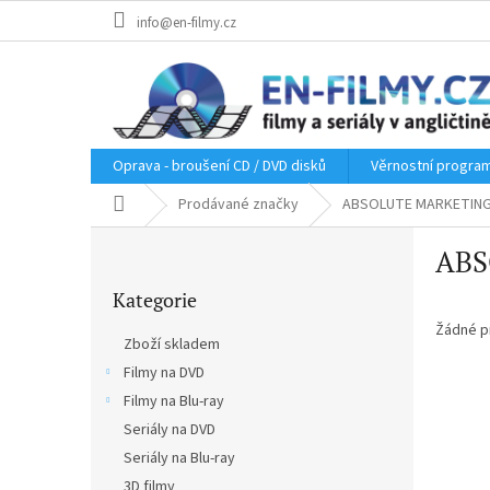
Přejít
info@en-filmy.cz
na
obsah
Oprava - broušení CD / DVD disků
Věrnostní progra
Domů
Prodávané značky
ABSOLUTE MARKETIN
P
ABS
o
Přeskočit
s
Kategorie
kategorie
t
r
Žádné p
Zboží skladem
a
Filmy na DVD
n
Filmy na Blu-ray
n
í
Seriály na DVD
p
Seriály na Blu-ray
a
3D filmy