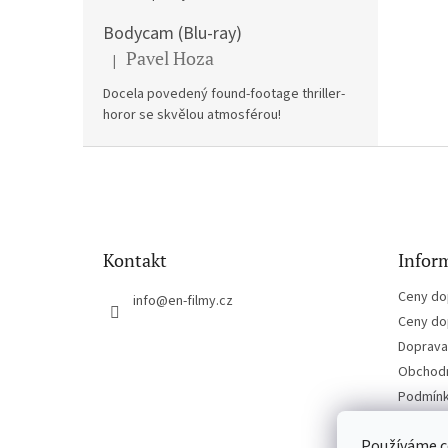
Bodycam (Blu-ray)
Pavel Hoza
|
Hodnocení produktu je 5 z 5 hvězdiček.
Docela povedený found-footage thriller-
horor se skvělou atmosférou!
Z
á
p
a
t
Kontakt
Inform
í
Ceny do
info
@
en-filmy.cz
Ceny do
Doprava 
Obchodn
Podmínk
Kontakt
Používáme c