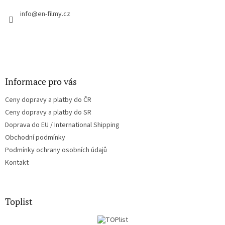
t
í
í
info
@
en-filmy.cz
p
r
v
k
y
v
ý
Informace pro vás
p
i
Ceny dopravy a platby do ČR
s
u
Ceny dopravy a platby do SR
Doprava do EU / International Shipping
Obchodní podmínky
Podmínky ochrany osobních údajů
Kontakt
Toplist