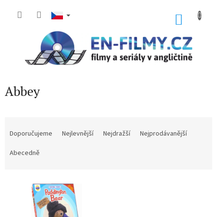
Přejít
na
NÁKU
obsah
KOŠÍK
Abbey
Ř
a
Doporučujeme
Nejlevnější
Nejdražší
Nejprodávanější
z
e
Abecedně
n
í
V
p
ý
r
p
o
i