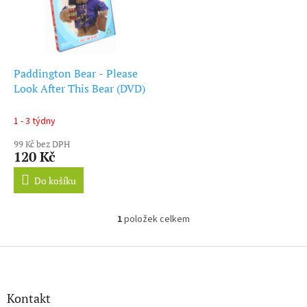
d
s
u
p
k
r
t
o
ů
d
Paddington Bear - Please
u
Look After This Bear (DVD)
k
t
1 - 3 týdny
ů
99 Kč bez DPH
120 Kč
Do košíku
1
položek celkem
O
v
l
Z
á
á
d
p
a
a
Kontakt
c