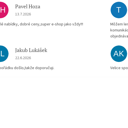
Pavel Hoza
PH
T
Hodnocení obchodu je 5 z 5 hvězdiček.
13.7.2026
lé nabídky, dobré ceny,super e-shop jako vždy!!!
Môžem len 
komunikác
objednáva
Jakub Lukášek
JL
AK
Hodnocení obchodu je 5 z 5 hvězdiček.
22.6.2026
pořádku došlo,takže doporučuji.
Velice spo