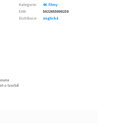
Kategorie
:
4K filmy
EAN
:
5022655000230
Distribuce
:
anglická
mouna
nt o tvorbě