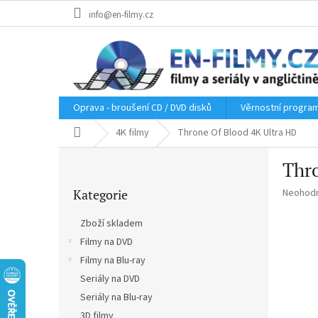
Přejít
info@en-filmy.cz
na
obsah
Oprava - broušení CD / DVD disků
Věrnostní progra
Domů
4K filmy
Throne Of Blood 4K Ultra HD
P
Thro
o
Přeskočit
s
Průměr
Kategorie
Neohod
kategorie
t
hodnoce
r
produkt
Zboží skladem
a
je
Filmy na DVD
n
0,0
z
Filmy na Blu-ray
n
5
í
Seriály na DVD
hvězdič
p
Seriály na Blu-ray
a
3D filmy