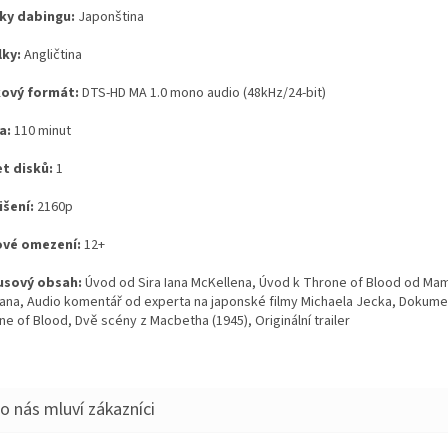
ky dabingu:
Japonština
lky:
Angličtina
ový formát:
DTS-HD MA 1.0 mono audio (48kHz/24-bit)
a:
110 minut
t disků:
1
išení:
2160p
vé omezení:
12+
sový obsah:
Úvod od Sira Iana McKellena, Úvod k Throne of Blood od Ma
ana, Audio komentář od experta na japonské filmy Michaela Jecka, Dokume
e of Blood, Dvě scény z Macbetha (1945), Originální trailer