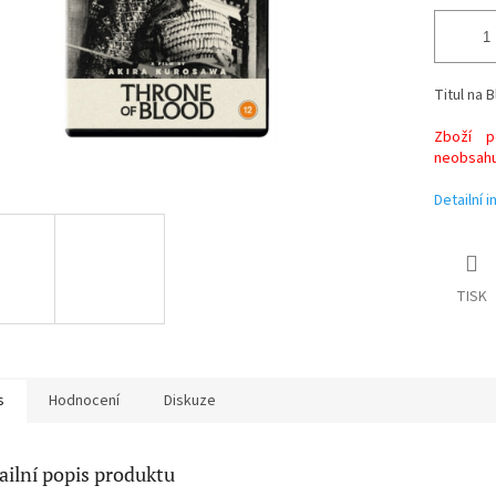
Titul na B
Zboží po
neobsahuj
Detailní 
TISK
s
Hodnocení
Diskuze
ailní popis produktu