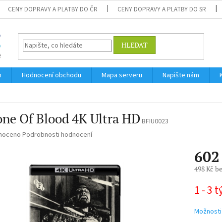
CENY DOPRAVY A PLATBY DO ČR
CENY DOPRAVY A PLATBY DO SR
HLEDAT
m
Hodnocení obchodu
Mapa serveru
Napište nám
ne Of Blood 4K Ultra HD
BFIU0023
né
noceno
Podrobnosti hodnocení
ní
602
u
498 Kč b
Měrná
1 - 3 
cena:
ek.
Možnosti