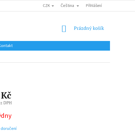
CZK
Čeština
DOPRAVA DO EU / INTERNATIONAL SHIPPING
Přihlášení
OBCHODNÍ PODMÍNKY
NÁKUPNÍ
Prázdný košík
KOŠÍK
Kontakt
 Kč
ez DPH
týdny
 doručení