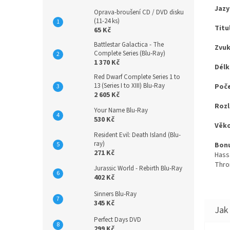
Jazy
Oprava-broušení CD / DVD disku
(11-24 ks)
Titu
65 Kč
Battlestar Galactica - The
Zvuk
Complete Series (Blu-Ray)
1 370 Kč
Délk
Red Dwarf Complete Series 1 to
13 (Series I to XIII) Blu-Ray
Poče
2 605 Kč
Rozl
Your Name Blu-Ray
530 Kč
Věko
Resident Evil: Death Island (Blu-
ray)
Bonu
271 Kč
Hass
Thron
Jurassic World - Rebirth Blu-Ray
402 Kč
Sinners Blu-Ray
345 Kč
Perfect Days DVD
299 Kč