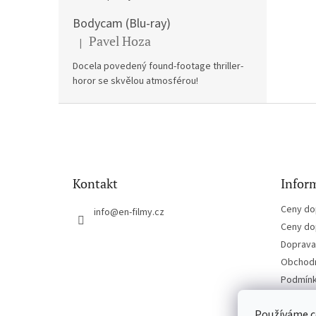
Bodycam (Blu-ray)
Pavel Hoza
|
Hodnocení produktu je 5 z 5 hvězdiček.
Docela povedený found-footage thriller-
horor se skvělou atmosférou!
Z
á
p
a
t
Kontakt
Inform
í
Ceny do
info
@
en-filmy.cz
Ceny do
Doprava 
Obchodn
Podmínk
Kontakt
Používáme c