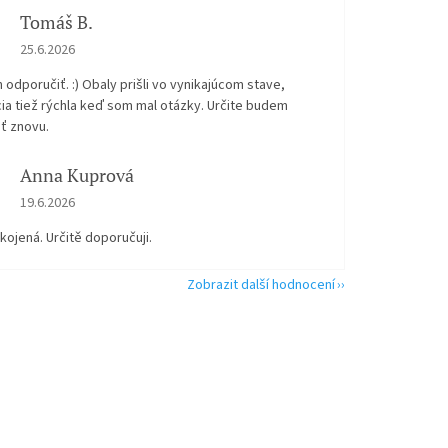
Tomáš B.
Hodnocení obchodu je 5 z 5 hvězdiček.
25.6.2026
odporučiť. :) Obaly prišli vo vynikajúcom stave,
ia tiež rýchla keď som mal otázky. Určite budem
ť znovu.
Anna Kuprová
Hodnocení obchodu je 5 z 5 hvězdiček.
19.6.2026
kojená. Určitě doporučuji.
Zobrazit další hodnocení