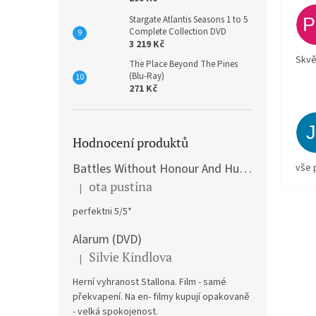
Stargate Atlantis Seasons 1 to 5
Complete Collection DVD
3 219 Kč
Skvě
The Place Beyond The Pines
(Blu-Ray)
271 Kč
Hodnocení produktů
Battles Without Honour And Humanity / Yakuza Graveyad / Street Mobster DVD
vše 
ota pustina
|
Hodnocení produktu je 5 z 5 hvězdiček.
perfektni 5/5*
Alarum (DVD)
Silvie Kindlova
|
Hodnocení produktu je 5 z 5 hvězdiček.
Herní vyhranost Stallona. Film - samé
překvapení. Na en- filmy kupují opakovaně
- velká spokojenost.