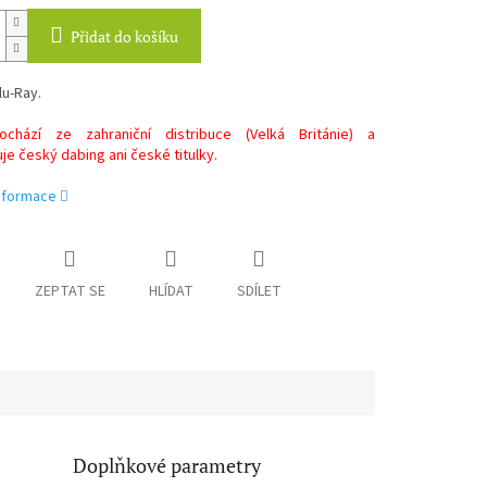
Přidat do košíku
lu-Ray.
chází ze zahraniční distribuce (Velká Británie) a
e český dabing ani české titulky.
informace
ZEPTAT SE
HLÍDAT
SDÍLET
Doplňkové parametry