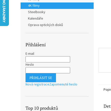
n
4K filmy
e
Steelbooky
l
Kalendáře
Oprava optických disků
Přihlášení
E-mail
Heslo
PŘIHLÁSIT SE
Nová registrace
Zapomenuté heslo
Popi
Det
Top 10 produktů