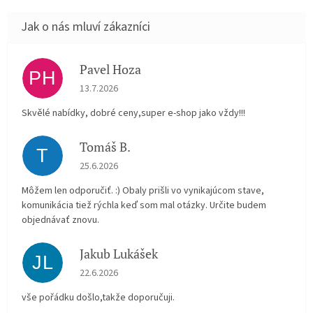
Pavel Hoza
PH
Hodnocení obchodu je 5 z 5 hvězdiček.
13.7.2026
Skvělé nabídky, dobré ceny,super e-shop jako vždy!!!
Tomáš B.
T
Hodnocení obchodu je 5 z 5 hvězdiček.
25.6.2026
Môžem len odporučiť. :) Obaly prišli vo vynikajúcom stave,
komunikácia tiež rýchla keď som mal otázky. Určite budem
objednávať znovu.
Jakub Lukášek
JL
Hodnocení obchodu je 5 z 5 hvězdiček.
22.6.2026
vše pořádku došlo,takže doporučuji.