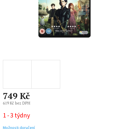
749 Kč
619 Kč bez DPH
Měrná
1 - 3 týdny
cena:
Možnosti doručení