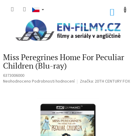
Přejít
na
NÁKU
obsah
KOŠÍK
Miss Peregrines Home For Peculiar
Children (Blu-ray)
6373006000
Průměrné
Neohodnoceno
Podrobnosti hodnocení
Značka:
20TH CENTURY FOX
hodnocení
produktu
je
0,0
z
5
hvězdiček.