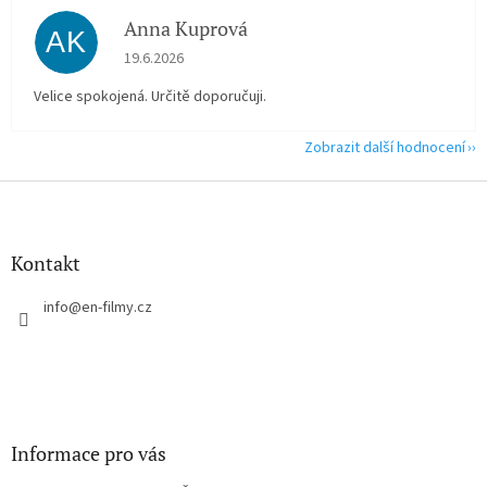
Anna Kuprová
AK
Hodnocení obchodu je 5 z 5 hvězdiček.
19.6.2026
Velice spokojená. Určitě doporučuji.
Zobrazit další hodnocení
Z
á
p
a
Kontakt
t
í
info
@
en-filmy.cz
Informace pro vás