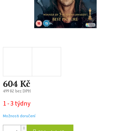
604 Kč
499 Kč bez DPH
Měrná
1 - 3 týdny
cena:
Možnosti doručení