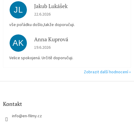
Jakub Lukášek
JL
Hodnocení obchodu je 5 z 5 hvězdiček.
22.6.2026
vše pořádku došlo,takže doporučuji.
Anna Kuprová
AK
Hodnocení obchodu je 5 z 5 hvězdiček.
19.6.2026
Velice spokojená. Určitě doporučuji.
Zobrazit další hodnocení
Z
á
p
a
Kontakt
t
í
info
@
en-filmy.cz