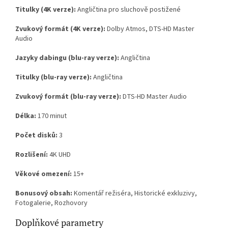
Titulky (4K verze):
Angličtina pro sluchově postižené
Zvukový formát (4K verze):
Dolby Atmos, DTS-HD Master
Audio
Jazyky dabingu (blu-ray verze):
Angličtina
Titulky (blu-ray verze):
Angličtina
Zvukový formát (blu-ray verze):
DTS-HD Master Audio
Délka:
170 minut
Počet disků:
3
Rozlišení:
4K UHD
Věkové omezení:
15+
Bonusový obsah:
Komentář režiséra, Historické exkluzivy,
Fotogalerie, Rozhovory
Doplňkové parametry