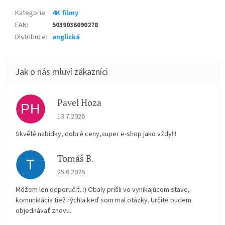
Kategorie
:
4K filmy
EAN
:
5039036090278
Distribuce
:
anglická
Pavel Hoza
PH
Hodnocení obchodu je 5 z 5 hvězdiček.
13.7.2026
Skvělé nabídky, dobré ceny,super e-shop jako vždy!!!
Tomáš B.
T
Hodnocení obchodu je 5 z 5 hvězdiček.
25.6.2026
Môžem len odporučiť. :) Obaly prišli vo vynikajúcom stave,
komunikácia tiež rýchla keď som mal otázky. Určite budem
objednávať znovu.