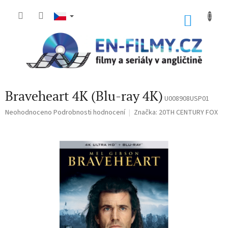
Přejít
na
NÁKU
obsah
KOŠÍK
Braveheart 4K (Blu-ray 4K)
U008908USP01
Průměrné
Neohodnoceno
Podrobnosti hodnocení
Značka:
20TH CENTURY FOX
hodnocení
produktu
je
0,0
z
5
hvězdiček.