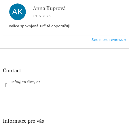
Anna Kuprová
AK
The store rating is 5 out of 5 stars.
19. 6. 2026
Velice spokojená. Určitě doporučuji.
See more reviews
F
o
o
t
Contact
e
r
info
@
en-filmy.cz
Informace pro vás