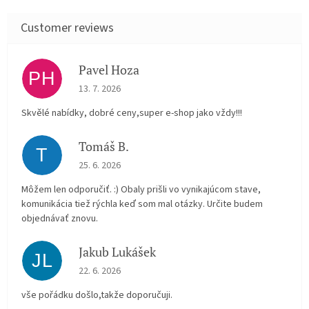
Pavel Hoza
PH
The store rating is 5 out of 5 stars.
13. 7. 2026
Skvělé nabídky, dobré ceny,super e-shop jako vždy!!!
Tomáš B.
T
The store rating is 5 out of 5 stars.
25. 6. 2026
Môžem len odporučiť. :) Obaly prišli vo vynikajúcom stave,
komunikácia tiež rýchla keď som mal otázky. Určite budem
objednávať znovu.
Jakub Lukášek
JL
The store rating is 5 out of 5 stars.
22. 6. 2026
vše pořádku došlo,takže doporučuji.