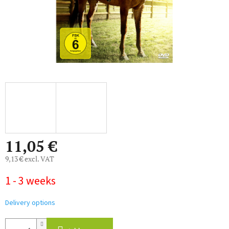
11,05 €
9,13 € excl. VAT
Measure
1 - 3 weeks
price:
Delivery options