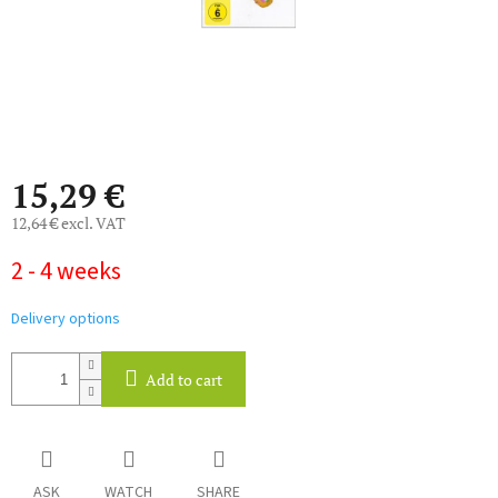
15,29 €
12,64 € excl. VAT
Measure
2 - 4 weeks
price:
Delivery options
Add to cart
ASK
WATCH
SHARE