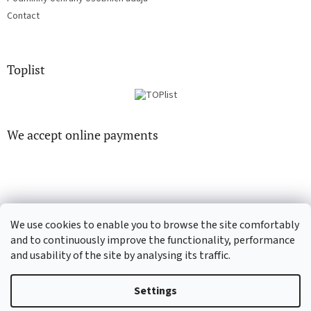
Contact
Toplist
We accept online payments
We use cookies to enable you to browse the site comfortably
CD-Soundtrack.cz
CD-hudba.cz
and to continuously improve the functionality, performance
and usability of the site by analysing its traffic.
Settings
Created by Shoptet