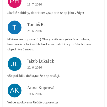
PH
The store rating is 5 out of 5 stars.
13. 7. 2026
Skvělé nabídky, dobré ceny,super e-shop jako vždy!!!
Tomáš B.
T
The store rating is 5 out of 5 stars.
25. 6. 2026
Môžem len odporučiť. :) Obaly prišli vo vynikajúcom stave,
komunikácia tiež rýchla keď som mal otázky. Určite budem
objednávať znovu.
Jakub Lukášek
JL
The store rating is 5 out of 5 stars.
22. 6. 2026
vše pořádku došlo,takže doporučuji.
Anna Kuprová
AK
The store rating is 5 out of 5 stars.
19. 6. 2026
Velice spokojená. Určitě doporučuji.