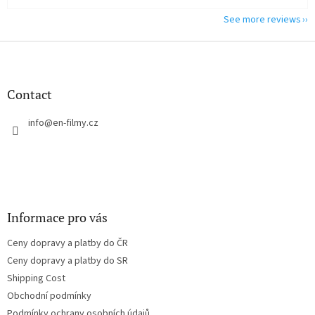
See more reviews
F
o
o
t
Contact
e
r
info
@
en-filmy.cz
Informace pro vás
Ceny dopravy a platby do ČR
Ceny dopravy a platby do SR
Shipping Cost
Obchodní podmínky
Podmínky ochrany osobních údajů