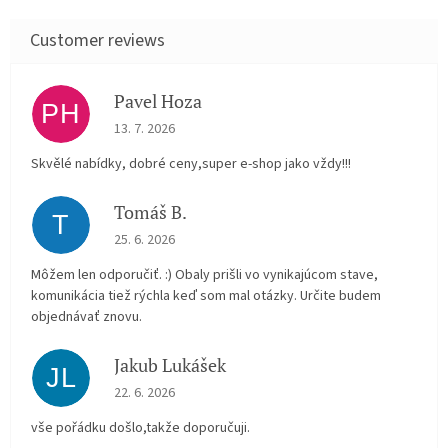
Pavel Hoza
PH
The store rating is 5 out of 5 stars.
13. 7. 2026
Skvělé nabídky, dobré ceny,super e-shop jako vždy!!!
Tomáš B.
T
The store rating is 5 out of 5 stars.
25. 6. 2026
Môžem len odporučiť. :) Obaly prišli vo vynikajúcom stave,
komunikácia tiež rýchla keď som mal otázky. Určite budem
objednávať znovu.
Jakub Lukášek
JL
The store rating is 5 out of 5 stars.
22. 6. 2026
vše pořádku došlo,takže doporučuji.