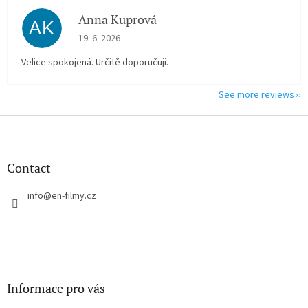
Anna Kuprová
AK
The store rating is 5 out of 5 stars.
19. 6. 2026
Velice spokojená. Určitě doporučuji.
See more reviews
F
o
o
t
Contact
e
r
info
@
en-filmy.cz
Informace pro vás