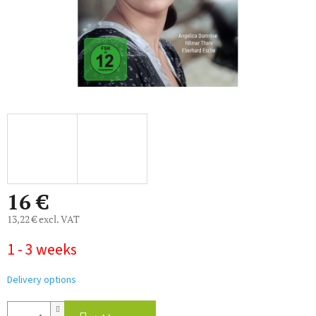
16 €
13,22 € excl. VAT
Measure
1 - 3 weeks
price:
Delivery options