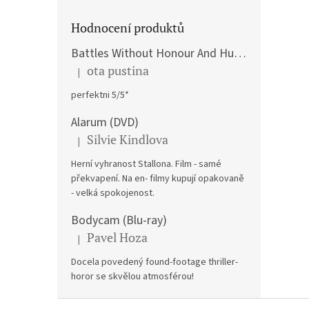
Hodnocení produktů
Battles Without Honour And Humanity / Yakuza Graveyad / Street Mobster DVD
ota pustina
|
The product rating is 5 out of 5 stars.
perfektni 5/5*
Alarum (DVD)
Silvie Kindlova
|
The product rating is 5 out of 5 stars.
Herní vyhranost Stallona. Film - samé
překvapení. Na en- filmy kupují opakovaně
- velká spokojenost.
Bodycam (Blu-ray)
Pavel Hoza
|
The product rating is 5 out of 5 stars.
Docela povedený found-footage thriller-
horor se skvělou atmosférou!
F