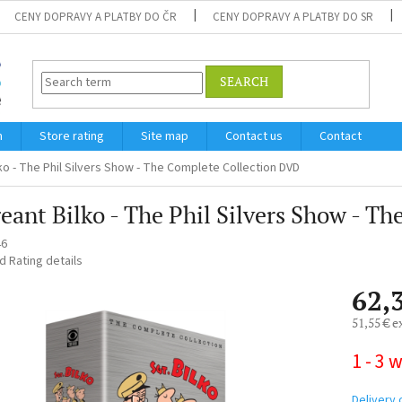
CENY DOPRAVY A PLATBY DO ČR
CENY DOPRAVY A PLATBY DO SR
SEARCH
m
Store rating
Site map
Contact us
Contact
ko - The Phil Silvers Show - The Complete Collection DVD
eant Bilko - The Phil Silvers Show - T
46
ed
Rating details
62,
51,55 € e
Measure
1 - 3 
price:
Delivery 