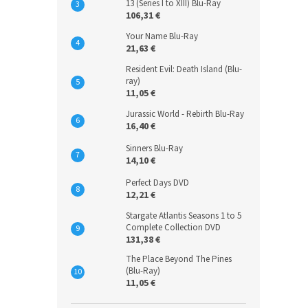
13 (Series I to XIII) Blu-Ray
106,31 €
Your Name Blu-Ray
21,63 €
Resident Evil: Death Island (Blu-
ray)
11,05 €
Jurassic World - Rebirth Blu-Ray
16,40 €
Sinners Blu-Ray
14,10 €
Perfect Days DVD
12,21 €
Stargate Atlantis Seasons 1 to 5
Complete Collection DVD
131,38 €
The Place Beyond The Pines
(Blu-Ray)
11,05 €