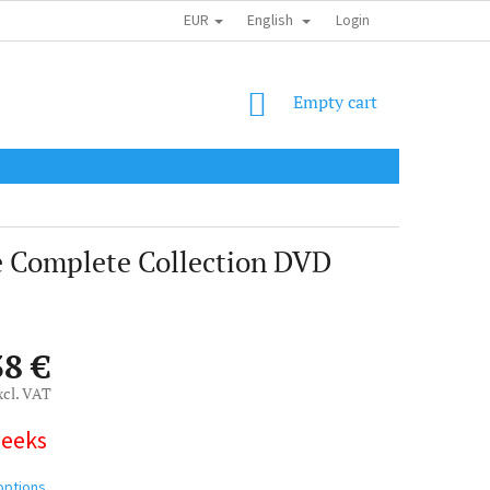
EUR
English
SHIPPING COST
OBCHODNÍ PODMÍNKY
PODMÍNKY OCHRANY OSOB
Login
SHOPPING
Empty cart
CART
he Complete Collection DVD
38 €
xcl. VAT
weeks
options