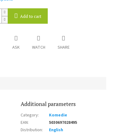
Add to cart
ASK
WATCH
SHARE
Additional parameters
Category
:
Komedie
EAN
:
5030697028495
Distribution
:
English