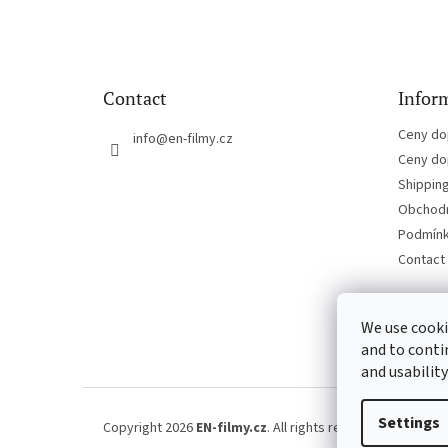
o
o
t
e
Contact
Inform
r
Ceny do
info
@
en-filmy.cz
Ceny do
Shippin
Obchodn
Podmínk
Contact
We use cooki
and to conti
and usability
Settings
Copyright 2026
EN-filmy.cz
. All rights reserved.
Edit cook