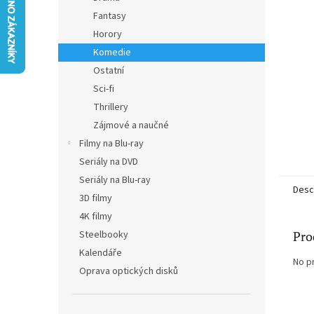
stars.
Fantasy
Horory
Komedie
Ostatní
Sci-fi
Thrillery
Zájmové a naučné
Filmy na Blu-ray
Seriály na DVD
Seriály na Blu-ray
Desc
3D filmy
4K filmy
Pro
Steelbooky
Kalendáře
No p
Oprava optických disků