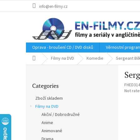
Skip
info@en-filmy.cz
to
content
Oprava - broušení CD / DVD disků
Věrnostní progra
Home
Filmy na DVD
Komedie
Sergeant Bil
S
Serg
i
Skip
d
Categories
FHED31
categories
e
The
Not rat
b
average
Zboží skladem
a
product
Filmy na DVD
r
rating
is
Akční / Dobrodružné
0,0
Anime
out
Animované
of
5
Drama