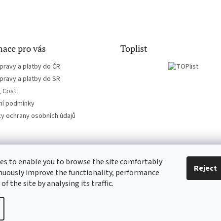
ace pro vás
Toplist
pravy a platby do ČR
pravy a platby do SR
g Cost
í podmínky
y ochrany osobních údajů
es to enable you to browse the site comfortably
CD-Soundtrack.cz
CD-hudba.cz
Reject
nuously improve the functionality, performance
 of the site by analysing its traffic.
ie settings