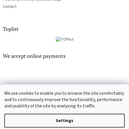
Contact
Toplist
We accept online payments
We use cookies to enable you to browse the site comfortably
CD-Soundtrack.cz
CD-hudba.cz
and to continuously improve the functionality, performance
and usability of the site by analysing its traffic.
Settings
Created by Shoptet