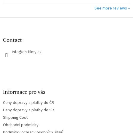
See more reviews
F
o
o
t
Contact
e
r
info
@
en-filmy.cz
Informace pro vás
Ceny dopravy a platby do ČR
Ceny dopravy a platby do SR
Shipping Cost
Obchodní podmínky
Podmínky ochrany osobních údajů