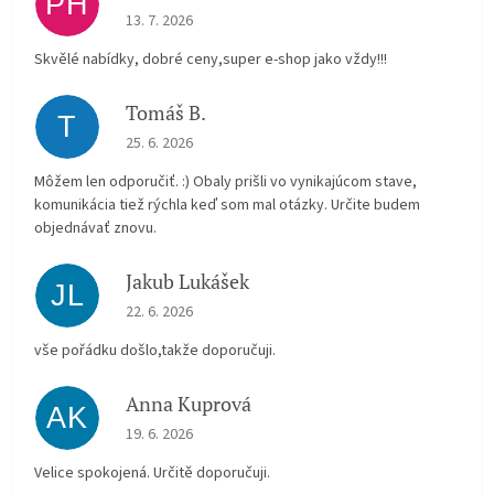
PH
The store rating is 5 out of 5 stars.
13. 7. 2026
Skvělé nabídky, dobré ceny,super e-shop jako vždy!!!
Tomáš B.
T
The store rating is 5 out of 5 stars.
25. 6. 2026
Môžem len odporučiť. :) Obaly prišli vo vynikajúcom stave,
komunikácia tiež rýchla keď som mal otázky. Určite budem
objednávať znovu.
Jakub Lukášek
JL
The store rating is 5 out of 5 stars.
22. 6. 2026
vše pořádku došlo,takže doporučuji.
Anna Kuprová
AK
The store rating is 5 out of 5 stars.
19. 6. 2026
Velice spokojená. Určitě doporučuji.