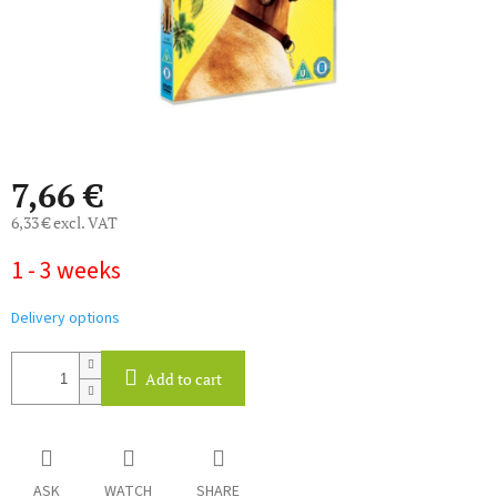
7,66 €
6,33 € excl. VAT
Measure
1 - 3 weeks
price:
Delivery options
Add to cart
ASK
WATCH
SHARE