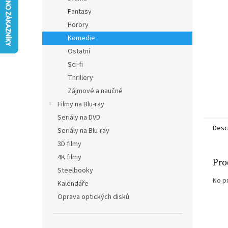
Fantasy
Horory
Komedie
Ostatní
Sci-fi
Thrillery
Zájmové a naučné
Filmy na Blu-ray
Seriály na DVD
Desc
Seriály na Blu-ray
3D filmy
4K filmy
Pro
Steelbooky
No p
Kalendáře
Oprava optických disků