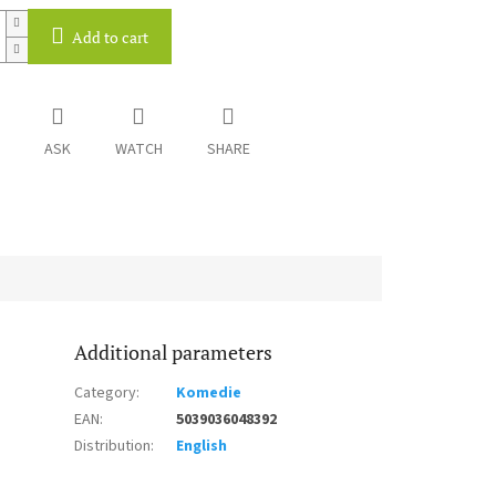
Add to cart
ASK
WATCH
SHARE
Additional parameters
Category
:
Komedie
EAN
:
5039036048392
Distribution
:
English