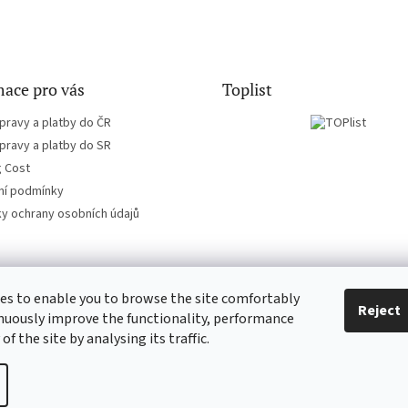
ace pro vás
Toplist
pravy a platby do ČR
pravy a platby do SR
g Cost
í podmínky
y ochrany osobních údajů
es to enable you to browse the site comfortably
CD-Soundtrack.cz
CD-hudba.cz
Reject
nuously improve the functionality, performance
 of the site by analysing its traffic.
ie settings