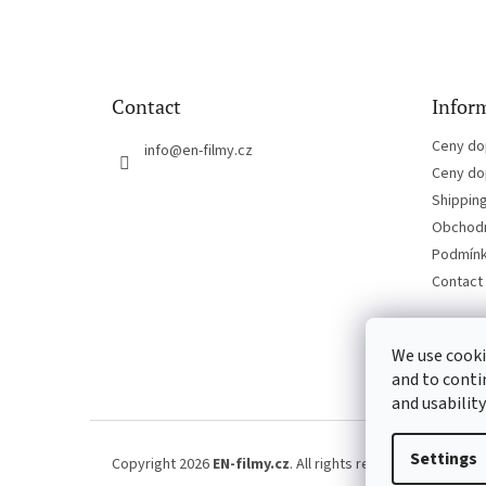
o
o
t
e
Contact
Inform
r
Ceny do
info
@
en-filmy.cz
Ceny do
Shippin
Obchodn
Podmínk
Contact
We use cooki
and to conti
and usability
Settings
Copyright 2026
EN-filmy.cz
. All rights reserved.
Edit cook