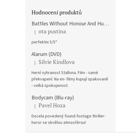
Hodnocení produktů
Battles Without Honour And Humanity / Yakuza Graveyad / Street Mobster DVD
ota pustina
|
The product rating is 5 out of 5 stars.
perfektni 5/5*
Alarum (DVD)
Silvie Kindlova
|
The product rating is 5 out of 5 stars.
Herní vyhranost Stallona. Film - samé
překvapení. Na en- filmy kupují opakovaně
- velká spokojenost.
Bodycam (Blu-ray)
Pavel Hoza
|
The product rating is 5 out of 5 stars.
Docela povedený found-footage thriller-
horor se skvělou atmosférou!
F