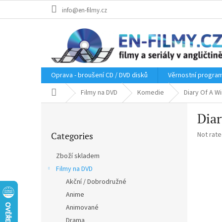
Skip
info@en-filmy.cz
to
content
Oprava - broušení CD / DVD disků
Věrnostní progra
Home
Filmy na DVD
Komedie
Diary Of A W
S
Diar
i
Skip
d
The
Categories
Not rat
categories
e
average
b
product
Zboží skladem
a
rating
Filmy na DVD
r
is
0,0
Akční / Dobrodružné
out
Anime
of
Animované
5
stars.
Drama