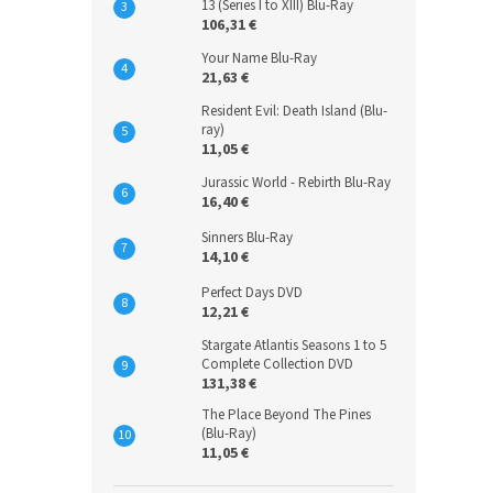
13 (Series I to XIII) Blu-Ray
106,31 €
Your Name Blu-Ray
21,63 €
Resident Evil: Death Island (Blu-
ray)
11,05 €
Jurassic World - Rebirth Blu-Ray
16,40 €
Sinners Blu-Ray
14,10 €
Perfect Days DVD
12,21 €
Stargate Atlantis Seasons 1 to 5
Complete Collection DVD
131,38 €
The Place Beyond The Pines
(Blu-Ray)
11,05 €