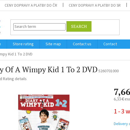
CENY DOPRAVY A PLATBY DO ČR
CENY DOPRAVY A PLATBY DO SR
SEARCH
m
Store rating
Site map
Contact us
Contact
impy Kid 1 To 2 DVD
y Of A Wimpy Kid 1 To 2 DVD
5260701000
ed
Rating details
7,66
6,33 € ex
Measure
1 - 3 
price:
Delivery 