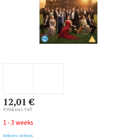
12,01 €
9,93 € excl. VAT
Measure
1 - 3 weeks
price:
Delivery options