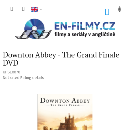
Skip
to
SHOP
content
CART
Downton Abbey - The Grand Finale
DVD
UPSE0070
The
Not rated
Rating details
average
product
rating
is
0,0
out
of
5
stars.