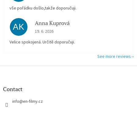
vše pořádku došlo,takže doporučuji.
Anna Kuprová
AK
The store rating is 5 out of 5 stars.
19. 6. 2026
Velice spokojená. Určitě doporučuji.
See more reviews
F
o
o
t
Contact
e
r
info
@
en-filmy.cz