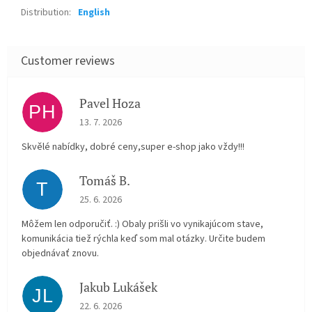
Distribution
:
English
Pavel Hoza
PH
The store rating is 5 out of 5 stars.
13. 7. 2026
Skvělé nabídky, dobré ceny,super e-shop jako vždy!!!
Tomáš B.
T
The store rating is 5 out of 5 stars.
25. 6. 2026
Môžem len odporučiť. :) Obaly prišli vo vynikajúcom stave,
komunikácia tiež rýchla keď som mal otázky. Určite budem
objednávať znovu.
Jakub Lukášek
JL
The store rating is 5 out of 5 stars.
22. 6. 2026