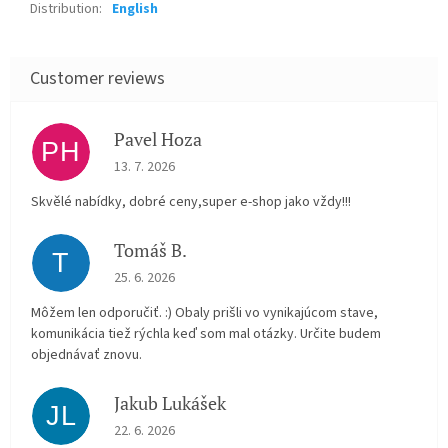
Distribution
:
English
Pavel Hoza
PH
The store rating is 5 out of 5 stars.
13. 7. 2026
Skvělé nabídky, dobré ceny,super e-shop jako vždy!!!
Tomáš B.
T
The store rating is 5 out of 5 stars.
25. 6. 2026
Môžem len odporučiť. :) Obaly prišli vo vynikajúcom stave,
komunikácia tiež rýchla keď som mal otázky. Určite budem
objednávať znovu.
Jakub Lukášek
JL
The store rating is 5 out of 5 stars.
22. 6. 2026