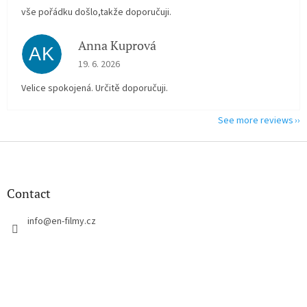
vše pořádku došlo,takže doporučuji.
Anna Kuprová
AK
The store rating is 5 out of 5 stars.
19. 6. 2026
Velice spokojená. Určitě doporučuji.
See more reviews
F
o
o
t
Contact
e
r
info
@
en-filmy.cz