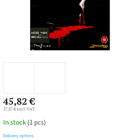
45,82 €
37,87 € excl. VAT
Measure
In stock
(1 pcs)
price:
Delivery options