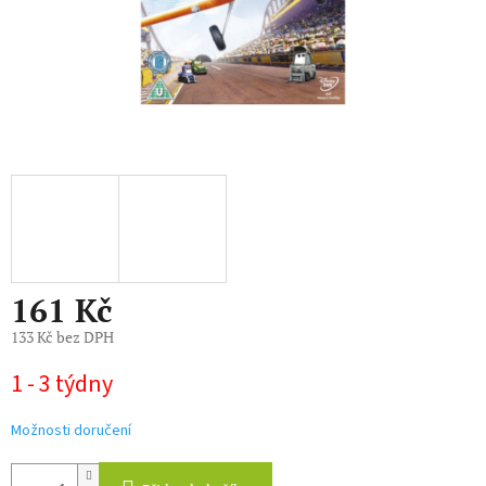
161 Kč
133 Kč bez DPH
Měrná
1 - 3 týdny
cena:
Možnosti doručení