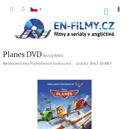
Přejít
na
NÁKU
obsah
KOŠÍK
Planes DVD
BUA0190901
Průměrné
Neohodnoceno
Podrobnosti hodnocení
Značka:
WALT DISNEY
hodnocení
produktu
je
0,0
z
5
hvězdiček.