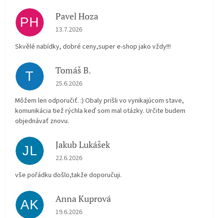
Pavel Hoza
PH
Hodnocení obchodu je 5 z 5 hvězdiček.
13.7.2026
Skvělé nabídky, dobré ceny,super e-shop jako vždy!!!
Tomáš B.
T
Hodnocení obchodu je 5 z 5 hvězdiček.
25.6.2026
Môžem len odporučiť. :) Obaly prišli vo vynikajúcom stave,
komunikácia tiež rýchla keď som mal otázky. Určite budem
objednávať znovu.
Jakub Lukášek
JL
Hodnocení obchodu je 5 z 5 hvězdiček.
22.6.2026
vše pořádku došlo,takže doporučuji.
Anna Kuprová
AK
Hodnocení obchodu je 5 z 5 hvězdiček.
19.6.2026