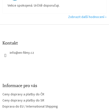
Velice spokojená. Určitě doporučuji.
Zobrazit další hodnocení
Z
á
p
a
Kontakt
t
í
info
@
en-filmy.cz
Informace pro vás
Ceny dopravy a platby do ČR
Ceny dopravy a platby do SR
Doprava do EU / International Shipping