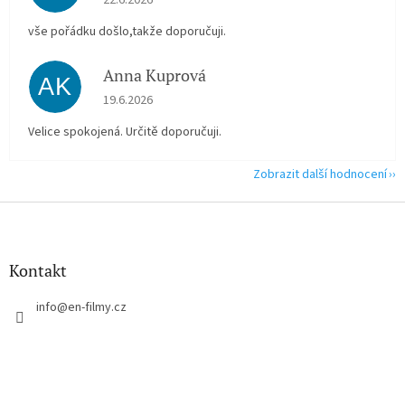
22.6.2026
vše pořádku došlo,takže doporučuji.
Anna Kuprová
AK
Hodnocení obchodu je 5 z 5 hvězdiček.
19.6.2026
Velice spokojená. Určitě doporučuji.
Zobrazit další hodnocení
Z
á
p
a
Kontakt
t
í
info
@
en-filmy.cz