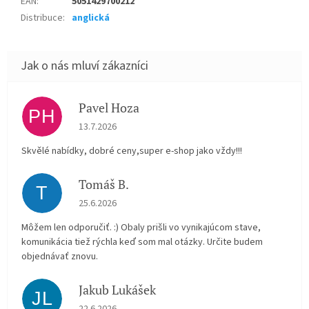
EAN
:
5051429700212
Distribuce
:
anglická
Pavel Hoza
PH
Hodnocení obchodu je 5 z 5 hvězdiček.
13.7.2026
Skvělé nabídky, dobré ceny,super e-shop jako vždy!!!
Tomáš B.
T
Hodnocení obchodu je 5 z 5 hvězdiček.
25.6.2026
Môžem len odporučiť. :) Obaly prišli vo vynikajúcom stave,
komunikácia tiež rýchla keď som mal otázky. Určite budem
objednávať znovu.
Jakub Lukášek
JL
Hodnocení obchodu je 5 z 5 hvězdiček.