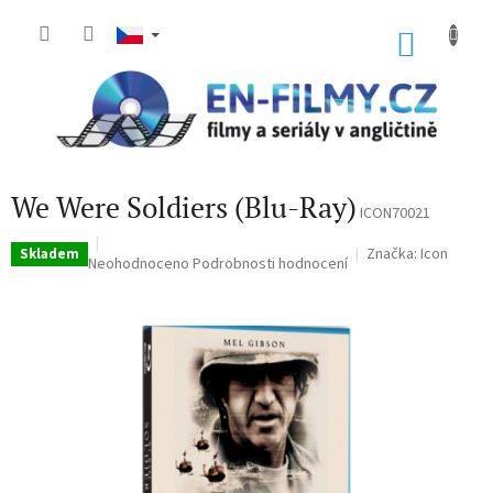
Přejít
na
NÁKU
obsah
KOŠÍK
We Were Soldiers (Blu-Ray)
ICON70021
Značka:
Icon
Skladem
Průměrné
Neohodnoceno
Podrobnosti hodnocení
hodnocení
produktu
je
0,0
z
5
hvězdiček.