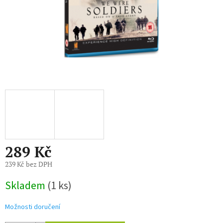
289 Kč
239 Kč bez DPH
Měrná
Skladem
(1 ks)
cena:
Možnosti doručení