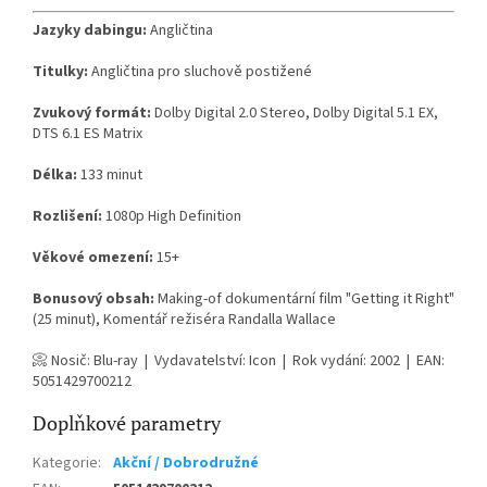
Jazyky dabingu:
Angličtina
Titulky:
Angličtina pro sluchově postižené
Zvukový formát:
Dolby Digital 2.0 Stereo, Dolby Digital 5.1 EX,
DTS 6.1 ES Matrix
Délka:
133 minut
Rozlišení:
1080p High Definition
Věkové omezení:
15+
Bonusový obsah:
Making-of dokumentární film "Getting it Right"
(25 minut), Komentář režiséra Randalla Wallace
📀 Nosič: Blu-ray | Vydavatelství: Icon | Rok vydání: 2002 | EAN:
5051429700212
Doplňkové parametry
Kategorie
:
Akční / Dobrodružné