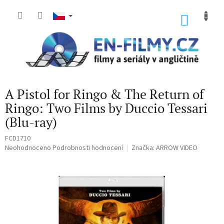
Přejít
na
NÁKU
obsah
KOŠÍK
A Pistol for Ringo & The Return of
Ringo: Two Films by Duccio Tessari
(Blu-ray)
FCD1710
Průměrné
Neohodnoceno
Podrobnosti hodnocení
Značka:
ARROW VIDEO
hodnocení
produktu
je
0,0
z
5
hvězdiček.