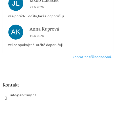
Jakub Lukášek
JL
Hodnocení obchodu je 5 z 5 hvězdiček.
22.6.2026
vše pořádku došlo,takže doporučuji.
Anna Kuprová
AK
Hodnocení obchodu je 5 z 5 hvězdiček.
19.6.2026
Velice spokojená. Určitě doporučuji.
Zobrazit další hodnocení
Z
á
p
a
Kontakt
t
í
info
@
en-filmy.cz