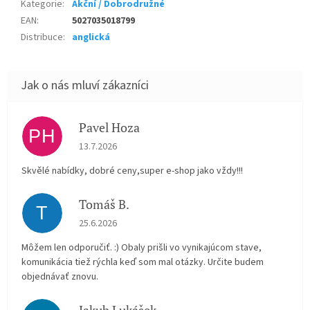
Kategorie
:
Akční / Dobrodružné
EAN
:
5027035018799
Distribuce
:
anglická
Pavel Hoza
PH
Hodnocení obchodu je 5 z 5 hvězdiček.
13.7.2026
Skvělé nabídky, dobré ceny,super e-shop jako vždy!!!
Tomáš B.
T
Hodnocení obchodu je 5 z 5 hvězdiček.
25.6.2026
Môžem len odporučiť. :) Obaly prišli vo vynikajúcom stave,
komunikácia tiež rýchla keď som mal otázky. Určite budem
objednávať znovu.