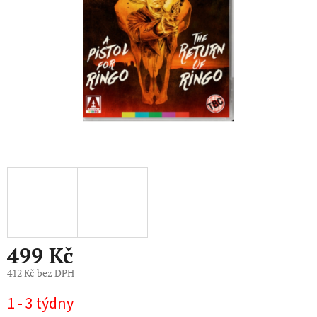
499 Kč
412 Kč bez DPH
Měrná
1 - 3 týdny
cena: