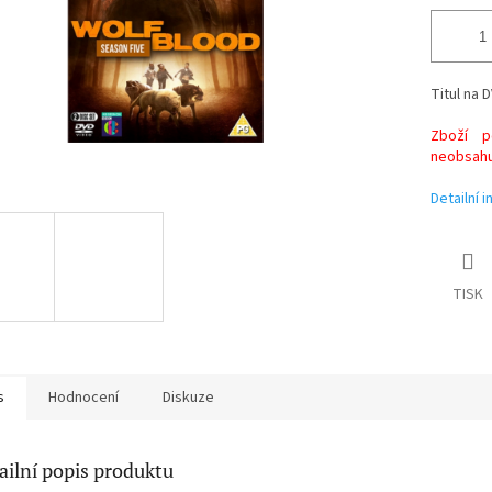
Titul na D
Zboží po
neobsahuj
Detailní 
TISK
s
Hodnocení
Diskuze
ailní popis produktu