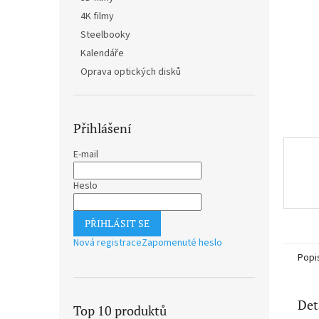
n
4K filmy
e
Steelbooky
l
Kalendáře
Oprava optických disků
Přihlášení
E-mail
Heslo
PŘIHLÁSIT SE
Nová registrace
Zapomenuté heslo
Popi
Det
Top 10 produktů