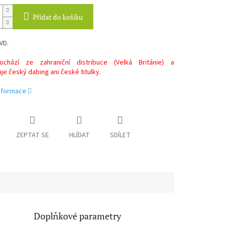
Přidat do košíku
VD.
chází ze zahraniční distribuce (Velká Británie) a
e český dabing ani české titulky.
informace
ZEPTAT SE
HLÍDAT
SDÍLET
Doplňkové parametry