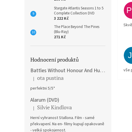
Stargate Atlantis Seasons 1 to 5
Complete Collection DVD
3 222 Kč
Skvě
The Place Beyond The Pines
(Blu-Ray)
271 Kč
Hodnocení produktů
Battles Without Honour And Humanity / Yakuza Graveyad / Street Mobster DVD
vše 
ota pustina
|
Hodnocení produktu je 5 z 5 hvězdiček.
perfektni 5/5*
Alarum (DVD)
Silvie Kindlova
|
Hodnocení produktu je 5 z 5 hvězdiček.
Herní vyhranost Stallona. Film - samé
překvapení. Na en- filmy kupují opakovaně
- velká spokojenost.