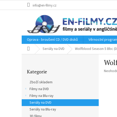
Přejít
info@en-filmy.cz
na
obsah
Oprava - broušení CD / DVD disků
Věrnostní progra
Domů
Seriály na DVD
Wolfblood Season 5 Bbc (D
P
Wolf
o
Přeskočit
s
Průměr
Kategorie
Neohod
kategorie
t
hodnoce
r
produkt
Zboží skladem
a
je
Filmy na DVD
n
0,0
z
Filmy na Blu-ray
n
5
í
Seriály na DVD
hvězdič
p
Seriály na Blu-ray
a
3D filmy