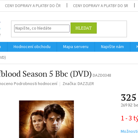
CENY DOPRAVY A PLATBY DO ČR
CENY DOPRAVY A PLATBY DO SR
HLEDAT
m
Hodnocení obchodu
Mapa serveru
Napište nám
VD)
blood Season 5 Bbc (DVD)
DAZD0348
né
noceno
Podrobnosti hodnocení
Značka:
DAZZLER
ní
325
u
269 Kč b
Měrná
1 - 3 
cena:
ek.
Možnosti