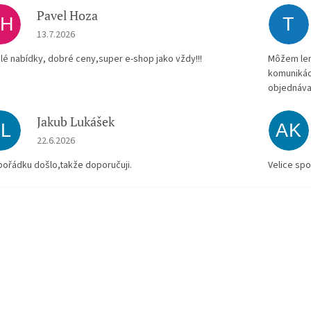
Pavel Hoza
PH
T
Hodnocení obchodu je 5 z 5 hvězdiček.
13.7.2026
lé nabídky, dobré ceny,super e-shop jako vždy!!!
Môžem len 
komunikác
objednáva
Jakub Lukášek
JL
AK
Hodnocení obchodu je 5 z 5 hvězdiček.
22.6.2026
pořádku došlo,takže doporučuji.
Velice spo