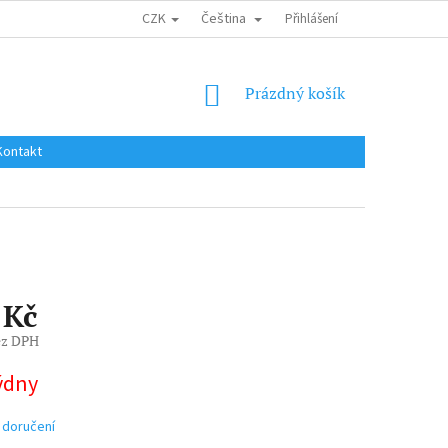
CZK
Čeština
DOPRAVA DO EU / INTERNATIONAL SHIPPING
Přihlášení
OBCHODNÍ PODMÍNKY
NÁKUPNÍ
Prázdný košík
KOŠÍK
Kontakt
 Kč
ez DPH
týdny
 doručení