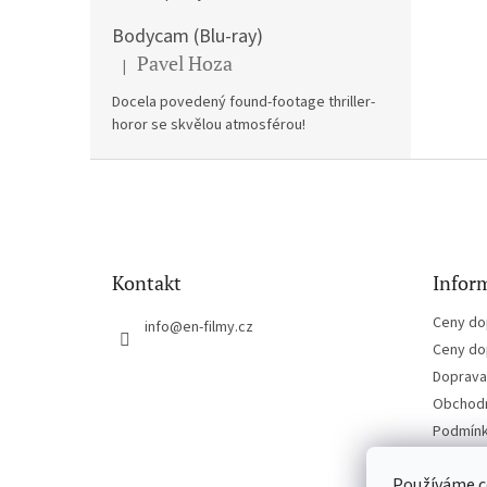
Bodycam (Blu-ray)
Pavel Hoza
|
Hodnocení produktu je 5 z 5 hvězdiček.
Docela povedený found-footage thriller-
horor se skvělou atmosférou!
Z
á
p
a
t
Kontakt
Inform
í
Ceny do
info
@
en-filmy.cz
Ceny do
Doprava 
Obchodn
Podmínk
Kontakt
Používáme c