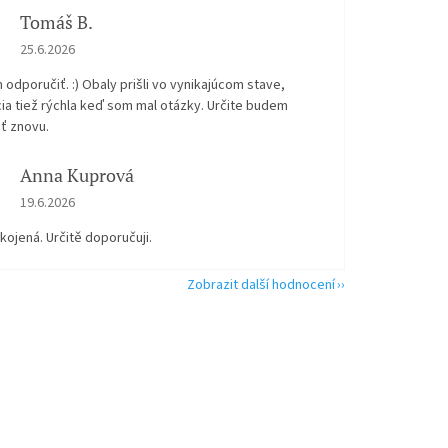
Tomáš B.
Hodnocení obchodu je 5 z 5 hvězdiček.
25.6.2026
odporučiť. :) Obaly prišli vo vynikajúcom stave,
ia tiež rýchla keď som mal otázky. Určite budem
ť znovu.
Anna Kuprová
Hodnocení obchodu je 5 z 5 hvězdiček.
19.6.2026
kojená. Určitě doporučuji.
Zobrazit další hodnocení