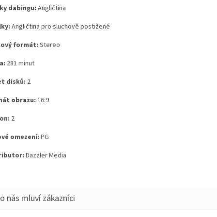
ky dabingu:
Angličtina
lky:
Angličtina pro sluchově postižené
ový formát:
Stereo
a:
281 minut
t disků:
2
át obrazu:
16:9
on:
2
vé omezení:
PG
ributor:
Dazzler Media