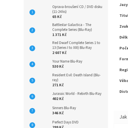
Jazy
Oprava-broušení CD / DVD disku
(11-24 ks)
Titu
65 Kč
Battlestar Galactica - The
Zvuk
Complete Series (Blu-Ray)
1 371 Kč
Délk
Red Dwarf Complete Series 1 to
13 (Series I to XIII) Blu-Ray
Poče
2 607 Kč
Form
Your Name Blu-Ray
530 Kč
Regi
Resident Evil: Death Island (Blu-
ray)
Věko
271 Kč
Dist
Jurassic World - Rebirth Blu-Ray
402 Kč
Sinners Blu-Ray
346 Kč
Perfect Days DVD
299 Kč