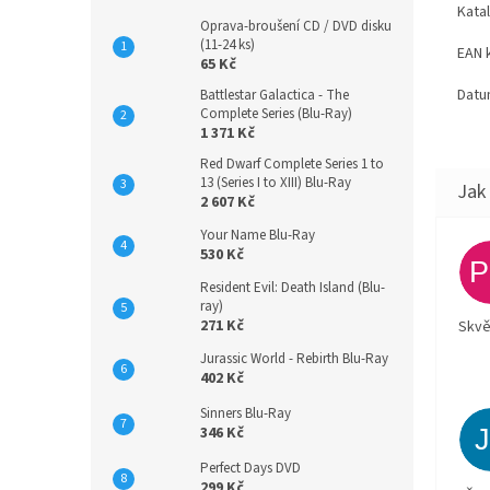
Kata
Oprava-broušení CD / DVD disku
(11-24 ks)
EAN 
65 Kč
Datu
Battlestar Galactica - The
Complete Series (Blu-Ray)
1 371 Kč
Red Dwarf Complete Series 1 to
13 (Series I to XIII) Blu-Ray
2 607 Kč
Your Name Blu-Ray
530 Kč
Resident Evil: Death Island (Blu-
ray)
271 Kč
Skvě
Jurassic World - Rebirth Blu-Ray
402 Kč
Sinners Blu-Ray
346 Kč
Perfect Days DVD
299 Kč