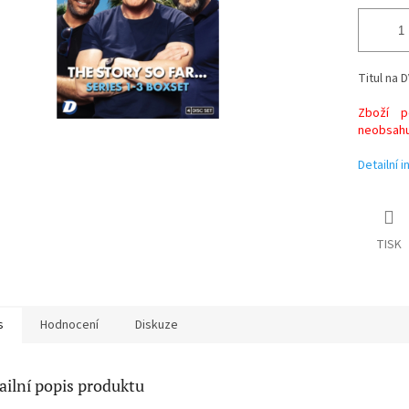
Titul na D
Zboží po
neobsahuj
Detailní 
TISK
s
Hodnocení
Diskuze
ailní popis produktu