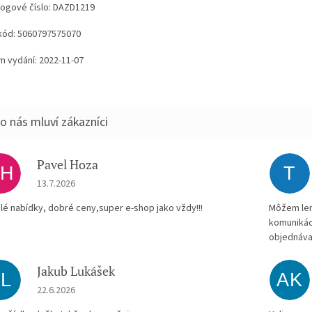
logové číslo: DAZD1219
kód: 5060797575070
m vydání: 2022-11-07
Pavel Hoza
PH
T
Hodnocení obchodu je 5 z 5 hvězdiček.
13.7.2026
lé nabídky, dobré ceny,super e-shop jako vždy!!!
Môžem len 
komunikác
objednáva
Jakub Lukášek
JL
AK
Hodnocení obchodu je 5 z 5 hvězdiček.
22.6.2026