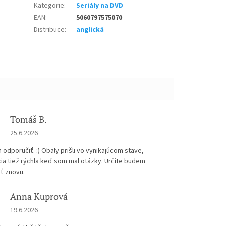
Kategorie
:
Seriály na DVD
EAN
:
5060797575070
Distribuce
:
anglická
Tomáš B.
Hodnocení obchodu je 5 z 5 hvězdiček.
25.6.2026
odporučiť. :) Obaly prišli vo vynikajúcom stave,
ia tiež rýchla keď som mal otázky. Určite budem
ť znovu.
Anna Kuprová
Hodnocení obchodu je 5 z 5 hvězdiček.
19.6.2026