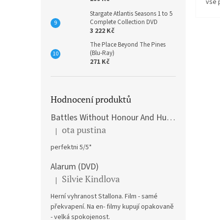
vše 
Stargate Atlantis Seasons 1 to 5
Complete Collection DVD
3 222 Kč
The Place Beyond The Pines
(Blu-Ray)
271 Kč
Hodnocení produktů
Battles Without Honour And Humanity / Yakuza Graveyad / Street Mobster DVD
ota pustina
|
Hodnocení produktu je 5 z 5 hvězdiček.
perfektni 5/5*
Alarum (DVD)
Silvie Kindlova
|
Hodnocení produktu je 5 z 5 hvězdiček.
Herní vyhranost Stallona. Film - samé
překvapení. Na en- filmy kupují opakovaně
- velká spokojenost.