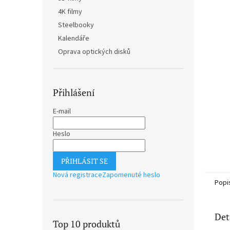
n
4K filmy
e
Steelbooky
l
Kalendáře
Oprava optických disků
Přihlášení
E-mail
Heslo
PŘIHLÁSIT SE
Nová registrace
Zapomenuté heslo
Popi
Det
Top 10 produktů