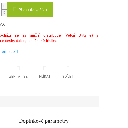
Přidat do košíku
VD.
chází ze zahraniční distribuce (Velká Británie) a
e český dabing ani české titulky.
informace
ZEPTAT SE
HLÍDAT
SDÍLET
Doplňkové parametry