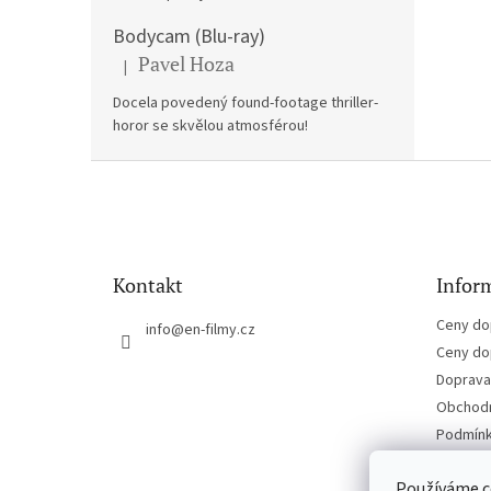
Bodycam (Blu-ray)
Pavel Hoza
|
Hodnocení produktu je 5 z 5 hvězdiček.
Docela povedený found-footage thriller-
horor se skvělou atmosférou!
Z
á
p
a
t
Kontakt
Inform
í
Ceny do
info
@
en-filmy.cz
Ceny do
Doprava 
Obchodn
Podmínk
Kontakt
Používáme c