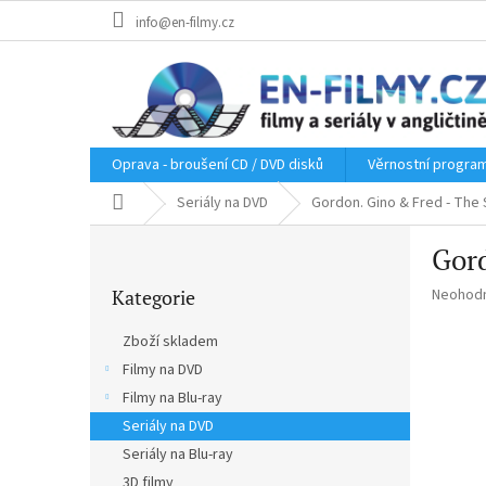
Přejít
info@en-filmy.cz
na
obsah
Oprava - broušení CD / DVD disků
Věrnostní progra
Domů
Seriály na DVD
Gordon. Gino & Fred - The S
P
Gord
o
Přeskočit
s
Průměr
Kategorie
Neohod
kategorie
t
hodnoce
r
produkt
Zboží skladem
a
je
Filmy na DVD
n
0,0
z
Filmy na Blu-ray
n
5
í
Seriály na DVD
hvězdič
p
Seriály na Blu-ray
a
3D filmy