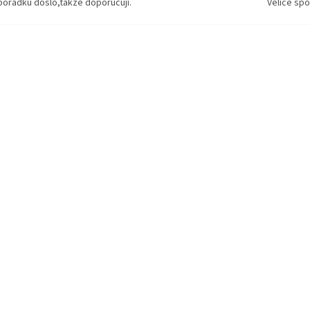
pořádku došlo,takže doporučuji.
Velice spo