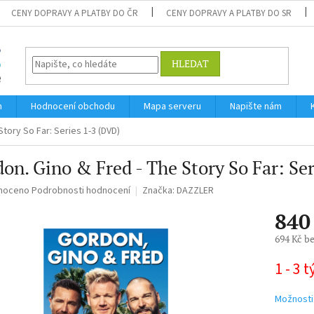
CENY DOPRAVY A PLATBY DO ČR
CENY DOPRAVY A PLATBY DO SR
HLEDAT
m
Hodnocení obchodu
Mapa serveru
Napište nám
tory So Far: Series 1-3 (DVD)
on. Gino & Fred - The Story So Far: Se
né
noceno
Podrobnosti hodnocení
Značka:
DAZZLER
ní
840
u
694 Kč b
Měrná
1 - 3 
cena:
ek.
Možnosti