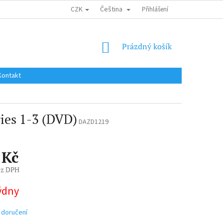
CZK
Čeština
DOPRAVA DO EU / INTERNATIONAL SHIPPING
Přihlášení
OBCHODNÍ PODMÍNKY
NÁKUPNÍ
Prázdný košík
KOŠÍK
Kontakt
ries 1-3 (DVD)
DAZD1219
 Kč
ez DPH
týdny
 doručení