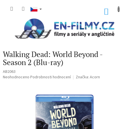
Přejít
na
NÁKU
obsah
KOŠÍK
Walking Dead: World Beyond -
Season 2 (Blu-ray)
AB2063
Průměrné
Neohodnoceno
Podrobnosti hodnocení
Značka:
Acorn
hodnocení
produktu
je
0,0
z
5
hvězdiček.