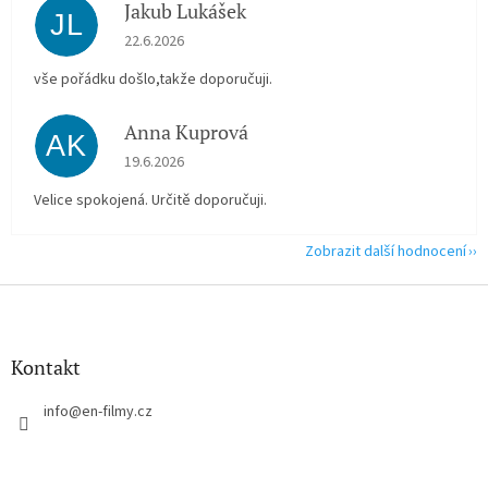
Jakub Lukášek
JL
Hodnocení obchodu je 5 z 5 hvězdiček.
22.6.2026
vše pořádku došlo,takže doporučuji.
Anna Kuprová
AK
Hodnocení obchodu je 5 z 5 hvězdiček.
19.6.2026
Velice spokojená. Určitě doporučuji.
Zobrazit další hodnocení
Z
á
p
a
Kontakt
t
í
info
@
en-filmy.cz