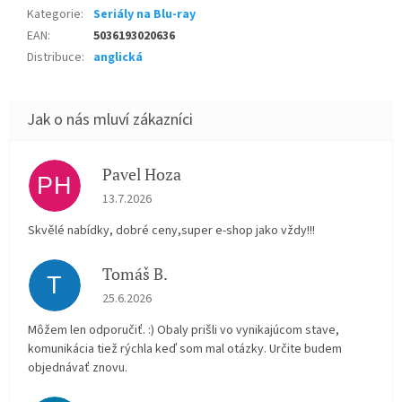
Kategorie
:
Seriály na Blu-ray
EAN
:
5036193020636
Distribuce
:
anglická
Pavel Hoza
PH
Hodnocení obchodu je 5 z 5 hvězdiček.
13.7.2026
Skvělé nabídky, dobré ceny,super e-shop jako vždy!!!
Tomáš B.
T
Hodnocení obchodu je 5 z 5 hvězdiček.
25.6.2026
Môžem len odporučiť. :) Obaly prišli vo vynikajúcom stave,
komunikácia tiež rýchla keď som mal otázky. Určite budem
objednávať znovu.