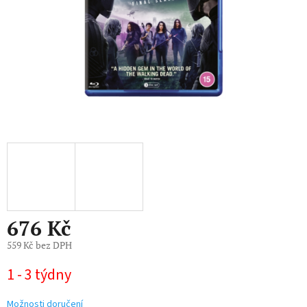
676 Kč
559 Kč bez DPH
Měrná
1 - 3 týdny
cena:
Možnosti doručení