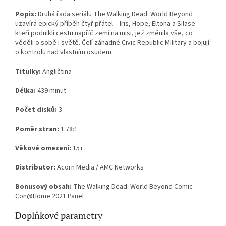
Popis:
Druhá řada seriálu The Walking Dead: World Beyond
uzavírá epický příběh čtyř přátel – Iris, Hope, Eltona a Silase –
kteří podnikli cestu napříč zemí na misi, jež změnila vše, co
věděli o sobě i světě. Čelí záhadné Civic Republic Military a bojují
o kontrolu nad vlastním osudem.
Titulky:
Angličtina
Délka:
439 minut
Počet disků:
3
Poměr stran:
1.78:1
Věkové omezení:
15+
Distributor:
Acorn Media / AMC Networks
Bonusový obsah:
The Walking Dead: World Beyond Comic-
Con@Home 2021 Panel
Doplňkové parametry