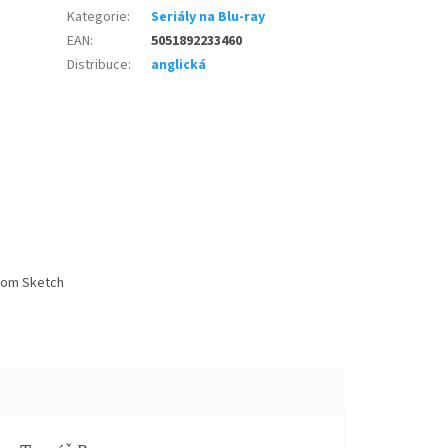
Kategorie
:
Seriály na Blu-ray
EAN
:
5051892233460
Distribuce
:
anglická
rom Sketch