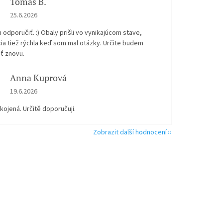
Tomáš B.
Hodnocení obchodu je 5 z 5 hvězdiček.
25.6.2026
odporučiť. :) Obaly prišli vo vynikajúcom stave,
ia tiež rýchla keď som mal otázky. Určite budem
ť znovu.
Anna Kuprová
Hodnocení obchodu je 5 z 5 hvězdiček.
19.6.2026
kojená. Určitě doporučuji.
Zobrazit další hodnocení