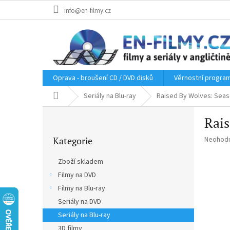
Přejít
info@en-filmy.cz
na
obsah
Oprava - broušení CD / DVD disků
Věrnostní progra
Domů
Seriály na Blu-ray
Raised By Wolves: Seaso
P
Rais
o
Přeskočit
s
Průměr
Kategorie
Neohod
kategorie
t
hodnoce
r
produkt
Zboží skladem
a
je
Filmy na DVD
n
0,0
z
Filmy na Blu-ray
n
5
í
Seriály na DVD
hvězdič
p
Seriály na Blu-ray
a
3D filmy