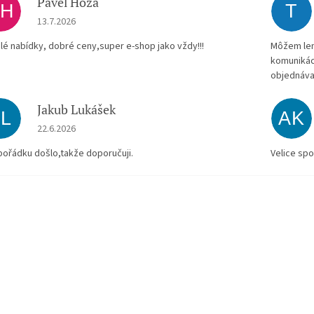
Pavel Hoza
PH
T
Hodnocení obchodu je 5 z 5 hvězdiček.
13.7.2026
lé nabídky, dobré ceny,super e-shop jako vždy!!!
Môžem len 
komunikác
objednáva
Jakub Lukášek
JL
AK
Hodnocení obchodu je 5 z 5 hvězdiček.
22.6.2026
pořádku došlo,takže doporučuji.
Velice spo