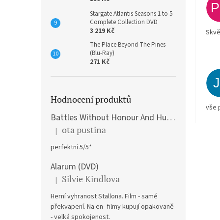
Stargate Atlantis Seasons 1 to 5
Complete Collection DVD
3 219 Kč
Skvě
The Place Beyond The Pines
(Blu-Ray)
271 Kč
Hodnocení produktů
vše 
Battles Without Honour And Humanity / Yakuza Graveyad / Street Mobster DVD
ota pustina
|
Hodnocení produktu je 5 z 5 hvězdiček.
perfektni 5/5*
Alarum (DVD)
Silvie Kindlova
|
Hodnocení produktu je 5 z 5 hvězdiček.
Herní vyhranost Stallona. Film - samé
překvapení. Na en- filmy kupují opakovaně
- velká spokojenost.