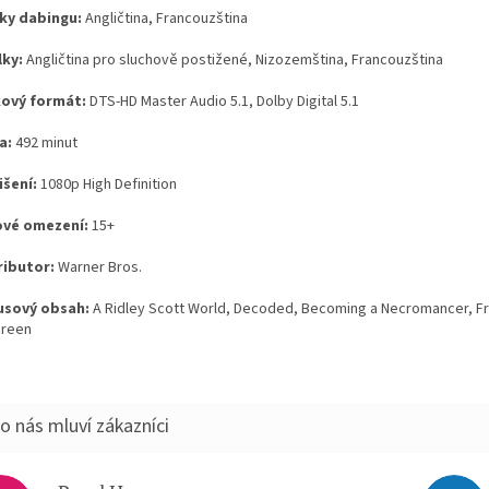
ky dabingu:
Angličtina, Francouzština
lky:
Angličtina pro sluchově postižené, Nizozemština, Francouzština
ový formát:
DTS-HD Master Audio 5.1, Dolby Digital 5.1
a:
492 minut
išení:
1080p High Definition
vé omezení:
15+
ributor:
Warner Bros.
sový obsah:
A Ridley Scott World, Decoded, Becoming a Necromancer, F
creen