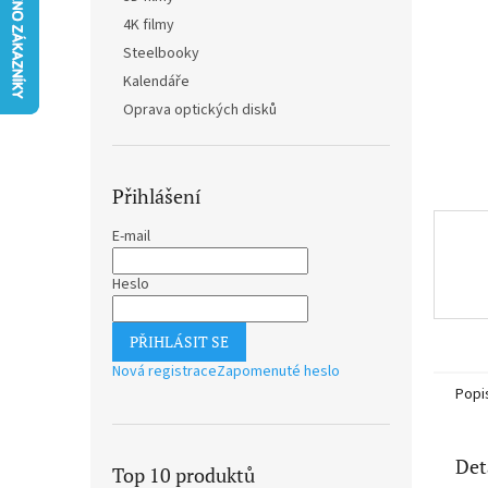
n
4K filmy
e
Steelbooky
l
Kalendáře
Oprava optických disků
Přihlášení
E-mail
Heslo
PŘIHLÁSIT SE
Nová registrace
Zapomenuté heslo
Popi
Det
Top 10 produktů