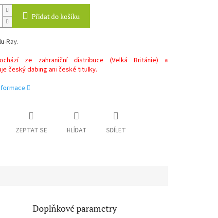
Přidat do košíku
lu-Ray.
chází ze zahraniční distribuce (Velká Británie) a
e český dabing ani české titulky.
informace
ZEPTAT SE
HLÍDAT
SDÍLET
Doplňkové parametry