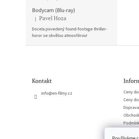
Bodycam (Blu-ray)
Pavel Hoza
|
Hodnocení produktu je 5 z 5 hvězdiček.
Docela povedený found-footage thriller-
horor se skvělou atmosférou!
Z
á
p
a
t
Kontakt
Inform
í
Ceny do
info
@
en-filmy.cz
Ceny do
Doprava 
Obchodn
Podmínk
Kontakt
Používáme c