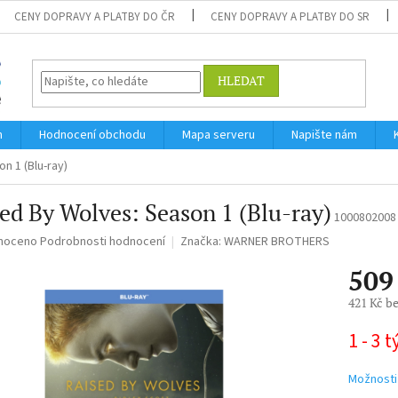
CENY DOPRAVY A PLATBY DO ČR
CENY DOPRAVY A PLATBY DO SR
HLEDAT
m
Hodnocení obchodu
Mapa serveru
Napište nám
n 1 (Blu-ray)
ed By Wolves: Season 1 (Blu-ray)
1000802008
né
noceno
Podrobnosti hodnocení
Značka:
WARNER BROTHERS
ní
509
u
421 Kč b
Měrná
1 - 3 
cena:
ek.
Možnosti