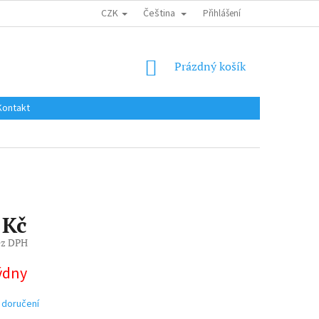
CZK
Čeština
DOPRAVA DO EU / INTERNATIONAL SHIPPING
Přihlášení
OBCHODNÍ PODMÍNKY
NÁKUPNÍ
Prázdný košík
KOŠÍK
Kontakt
 Kč
ez DPH
týdny
 doručení