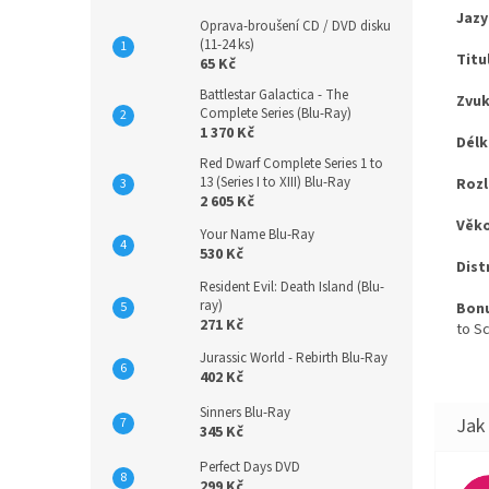
Jazy
Oprava-broušení CD / DVD disku
(11-24 ks)
Titu
65 Kč
Battlestar Galactica - The
Zvuk
Complete Series (Blu-Ray)
1 370 Kč
Délk
Red Dwarf Complete Series 1 to
13 (Series I to XIII) Blu-Ray
Rozl
2 605 Kč
Věko
Your Name Blu-Ray
530 Kč
Dist
Resident Evil: Death Island (Blu-
ray)
Bonu
271 Kč
to S
Jurassic World - Rebirth Blu-Ray
402 Kč
Sinners Blu-Ray
345 Kč
Perfect Days DVD
299 Kč