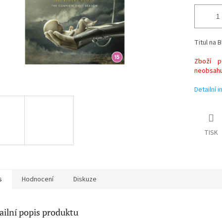
Titul na B
Zboží po
neobsahuj
Detailní 
TISK
s
Hodnocení
Diskuze
ailní popis produktu