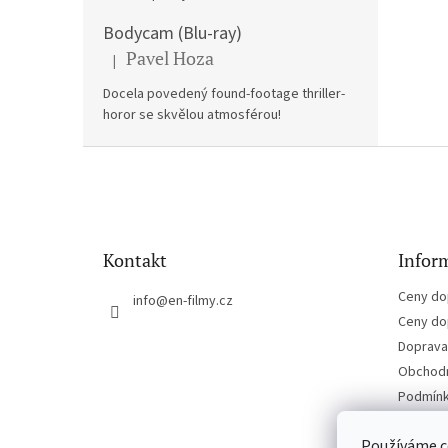
Bodycam (Blu-ray)
Pavel Hoza
|
Hodnocení produktu je 5 z 5 hvězdiček.
Docela povedený found-footage thriller-
horor se skvělou atmosférou!
Z
á
p
a
t
Kontakt
Inform
í
Ceny do
info
@
en-filmy.cz
Ceny do
Doprava 
Obchodn
Podmínk
Kontakt
Používáme c