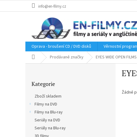
Přejít
info@en-filmy.cz
na
obsah
Oprava - broušení CD / DVD disků
Věrnostní progra
Domů
Prodávané značky
EYES WIDE OPEN FILMS
P
EYE
o
Přeskočit
s
Kategorie
kategorie
t
r
Žádné p
Zboží skladem
a
Filmy na DVD
n
Filmy na Blu-ray
n
í
Seriály na DVD
p
Seriály na Blu-ray
a
3D filmy