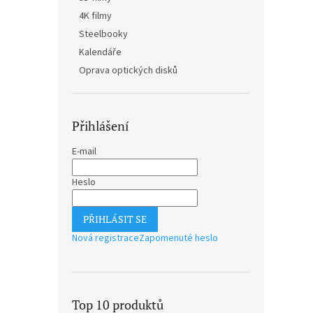
n
4K filmy
e
Steelbooky
l
Kalendáře
Oprava optických disků
Přihlášení
E-mail
Heslo
PŘIHLÁSIT SE
Nová registrace
Zapomenuté heslo
Top 10 produktů