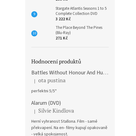
Stargate Atlantis Seasons 1 to 5
Complete Collection DVD
3 222 Kč
The Place Beyond The Pines
(Blu-Ray)
271 Kč
Hodnocení produktů
Battles Without Honour And Humanity / Yakuza Graveyad / Street Mobster DVD
ota pustina
|
Hodnocení produktu je 5 z 5 hvězdiček.
perfektni 5/5*
Alarum (DVD)
Silvie Kindlova
|
Hodnocení produktu je 5 z 5 hvězdiček.
Herní vyhranost Stallona. Film - samé
překvapení. Na en- filmy kupují opakovaně
- velká spokojenost.