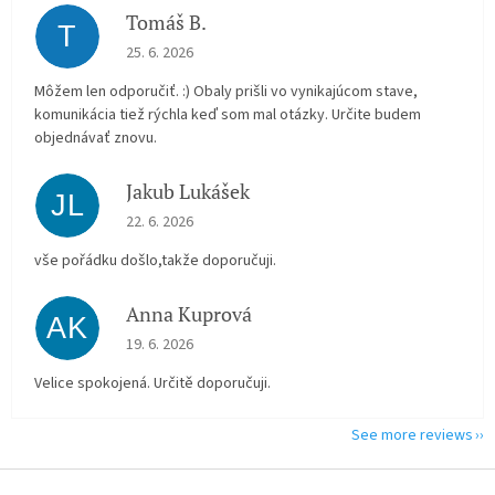
Tomáš B.
T
The store rating is 5 out of 5 stars.
25. 6. 2026
Môžem len odporučiť. :) Obaly prišli vo vynikajúcom stave,
komunikácia tiež rýchla keď som mal otázky. Určite budem
objednávať znovu.
Jakub Lukášek
JL
The store rating is 5 out of 5 stars.
22. 6. 2026
vše pořádku došlo,takže doporučuji.
Anna Kuprová
AK
The store rating is 5 out of 5 stars.
19. 6. 2026
Velice spokojená. Určitě doporučuji.
See more reviews
F