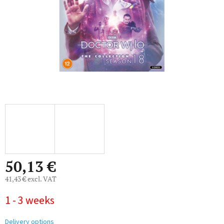
50,13 €
41,43 € excl. VAT
Measure
1 - 3 weeks
price:
Delivery options