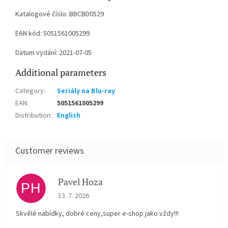
Katalogové číslo: BBCBD0529
EAN kód: 5051561005299
Datum vydání: 2021-07-05
Additional parameters
Category
:
Seriály na Blu-ray
EAN
:
5051561005299
Distribution
:
English
Pavel Hoza
PH
The store rating is 5 out of 5 stars.
13. 7. 2026
Skvělé nabídky, dobré ceny,super e-shop jako vždy!!!