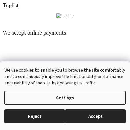
Toplist
We accept online payments
We use cookies to enable you to browse the site comfortably
CD-Soundtrack.cz
CD-hudba.cz
and to continuously improve the functionality, performance
and usability of the site by analysing its traffic.
Settings
Created by Shoptet
Reject
Accept
Copyright 2026
EN-filmy.cz
. All rights reserved.
Edit cookie settings