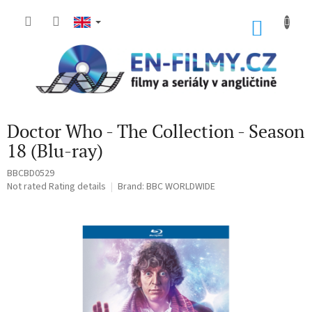
Skip
to
SHOP
content
CART
Doctor Who - The Collection - Season
18 (Blu-ray)
BBCBD0529
The
Not rated
Rating details
Brand:
BBC WORLDWIDE
average
product
rating
is
0,0
out
of
5
stars.