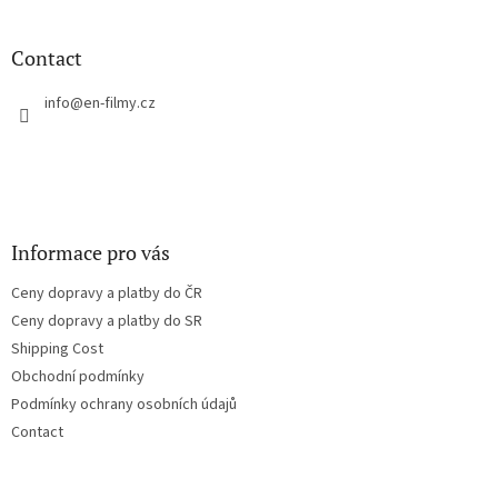
o
o
t
Contact
e
r
info
@
en-filmy.cz
Informace pro vás
Ceny dopravy a platby do ČR
Ceny dopravy a platby do SR
Shipping Cost
Obchodní podmínky
Podmínky ochrany osobních údajů
Contact