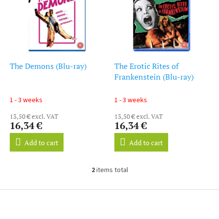
s
o
t
r
o
t
f
i
p
n
r
g
o
The Demons (Blu-ray)
The Erotic Rites of
d
Frankenstein (Blu-ray)
u
c
1 - 3 weeks
1 - 3 weeks
t
13,50 € excl. VAT
13,50 € excl. VAT
s
16,34 €
16,34 €
Add to cart
Add to cart
2
items total
L
i
s
F
t
o
i
o