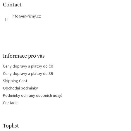
n
t
Contact
g
e
c
r
info
@
en-filmy.cz
o
n
t
r
o
l
s
Informace pro vás
Ceny dopravy a platby do ČR
Ceny dopravy a platby do SR
Shipping Cost
Obchodní podmínky
Podmínky ochrany osobních údajů
Contact
Toplist