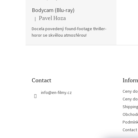
Bodycam (Blu-ray)
Pavel Hoza
|
The product rating is 5 out of 5 stars.
Docela povedený found-footage thriller-
horor se skvělou atmosférou!
F
o
o
t
e
Contact
Inform
r
Ceny do
info
@
en-filmy.cz
Ceny do
Shippin
Obchodn
Podmínk
Contact