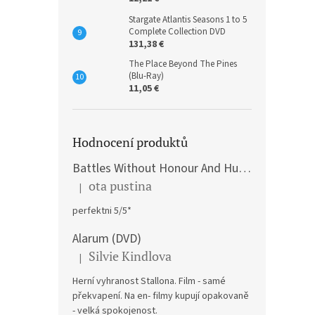
Stargate Atlantis Seasons 1 to 5
Complete Collection DVD
131,38 €
The Place Beyond The Pines
(Blu-Ray)
11,05 €
Hodnocení produktů
Battles Without Honour And Humanity / Yakuza Graveyad / Street Mobster DVD
ota pustina
|
The product rating is 5 out of 5 stars.
perfektni 5/5*
Alarum (DVD)
Silvie Kindlova
|
The product rating is 5 out of 5 stars.
Herní vyhranost Stallona. Film - samé
překvapení. Na en- filmy kupují opakovaně
- velká spokojenost.