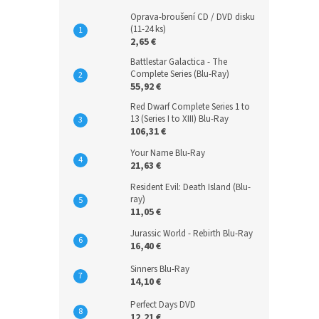
Oprava-broušení CD / DVD disku
(11-24 ks)
2,65 €
Battlestar Galactica - The
Complete Series (Blu-Ray)
55,92 €
Red Dwarf Complete Series 1 to
13 (Series I to XIII) Blu-Ray
106,31 €
Your Name Blu-Ray
21,63 €
Resident Evil: Death Island (Blu-
ray)
11,05 €
Jurassic World - Rebirth Blu-Ray
16,40 €
Sinners Blu-Ray
14,10 €
Perfect Days DVD
12,21 €