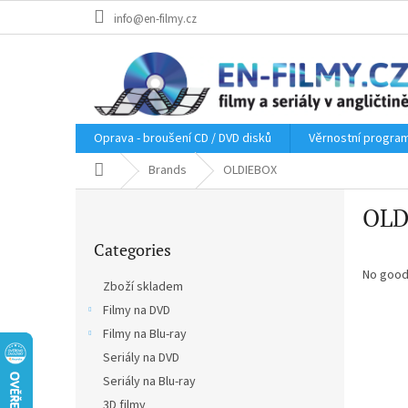
Skip
info@en-filmy.cz
to
content
Oprava - broušení CD / DVD disků
Věrnostní progra
Home
Brands
OLDIEBOX
S
OLD
i
Skip
d
Categories
categories
e
b
No good
Zboží skladem
a
Filmy na DVD
r
Filmy na Blu-ray
Seriály na DVD
Seriály na Blu-ray
3D filmy