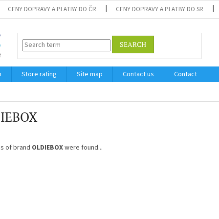
CENY DOPRAVY A PLATBY DO ČR
CENY DOPRAVY A PLATBY DO SR
SEARCH
m
Store rating
Site map
Contact us
Contact
IEBOX
s of brand
OLDIEBOX
were found...