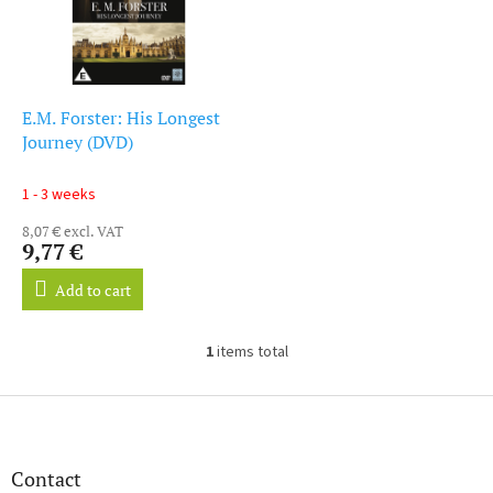
r
o
t
f
i
p
n
r
g
o
E.M. Forster: His Longest
d
Journey (DVD)
u
c
1 - 3 weeks
t
8,07 € excl. VAT
s
9,77 €
Add to cart
1
items total
L
i
s
F
t
o
i
o
n
t
Contact
g