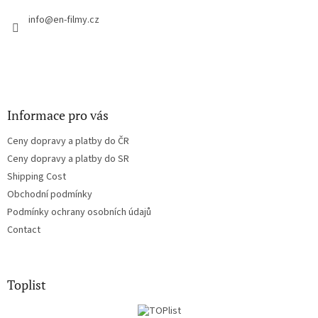
e
c
r
info
@
en-filmy.cz
o
n
t
r
o
l
s
Informace pro vás
Ceny dopravy a platby do ČR
Ceny dopravy a platby do SR
Shipping Cost
Obchodní podmínky
Podmínky ochrany osobních údajů
Contact
Toplist