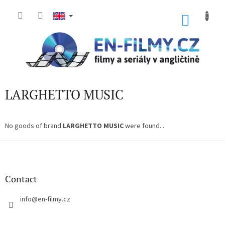
Skip
to
SHOP
content
CART
LARGHETTO MUSIC
No goods of brand
LARGHETTO MUSIC
were found...
F
o
o
t
Contact
e
r
info
@
en-filmy.cz