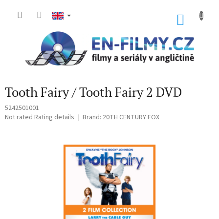
Skip
to
SHOP
content
CART
Tooth Fairy / Tooth Fairy 2 DVD
5242501001
The
Not rated
Rating details
Brand:
20TH CENTURY FOX
average
product
rating
is
0,0
out
of
5
stars.