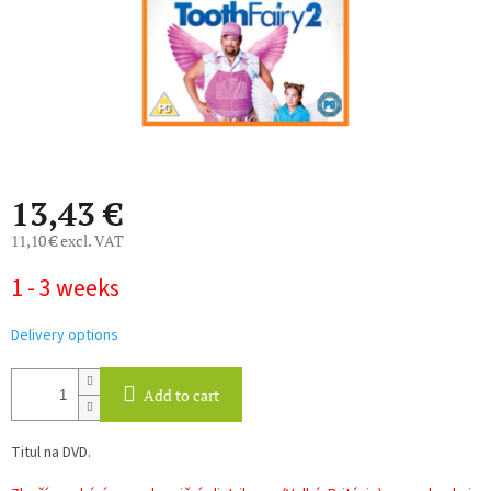
13,43 €
11,10 € excl. VAT
Measure
1 - 3 weeks
price:
Delivery options
Add to cart
Titul na DVD.