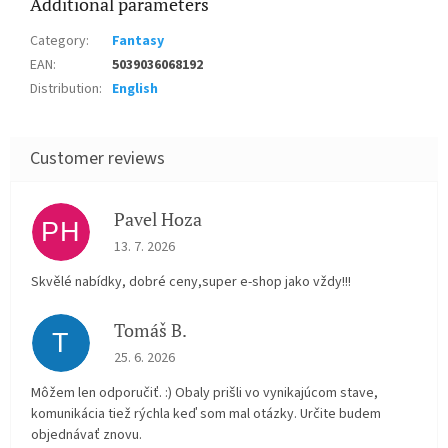
Additional parameters
Category
:
Fantasy
EAN
:
5039036068192
Distribution
:
English
Pavel Hoza
PH
The store rating is 5 out of 5 stars.
13. 7. 2026
Skvělé nabídky, dobré ceny,super e-shop jako vždy!!!
Tomáš B.
T
The store rating is 5 out of 5 stars.
25. 6. 2026
Môžem len odporučiť. :) Obaly prišli vo vynikajúcom stave,
komunikácia tiež rýchla keď som mal otázky. Určite budem
objednávať znovu.