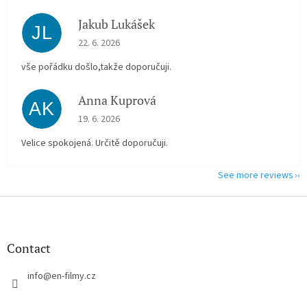
Jakub Lukášek
JL
The store rating is 5 out of 5 stars.
22. 6. 2026
vše pořádku došlo,takže doporučuji.
Anna Kuprová
AK
The store rating is 5 out of 5 stars.
19. 6. 2026
Velice spokojená. Určitě doporučuji.
See more reviews
F
o
o
t
Contact
e
r
info
@
en-filmy.cz