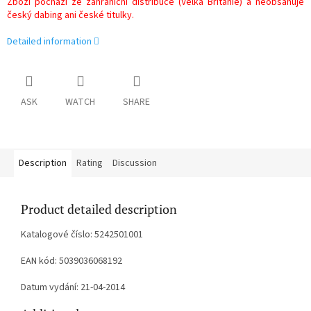
Zboží pochází ze zahraniční distribuce (Velká Británie) a neobsahuje
český dabing ani české titulky.
Detailed information
ASK
WATCH
SHARE
Description
Rating
Discussion
Product detailed description
Katalogové číslo: 5242501001
EAN kód: 5039036068192
Datum vydání: 21-04-2014