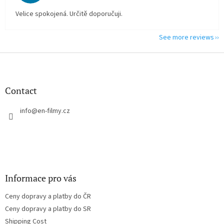
Velice spokojená. Určitě doporučuji.
See more reviews
F
o
o
t
Contact
e
r
info
@
en-filmy.cz
Informace pro vás
Ceny dopravy a platby do ČR
Ceny dopravy a platby do SR
Shipping Cost