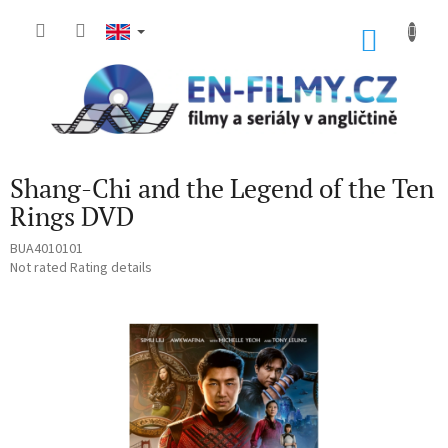
Skip
to
SHOP
content
CART
Shang-Chi and the Legend of the Ten
Rings DVD
BUA4010101
The
Not rated
Rating details
average
product
rating
is
0,0
out
of
5
stars.