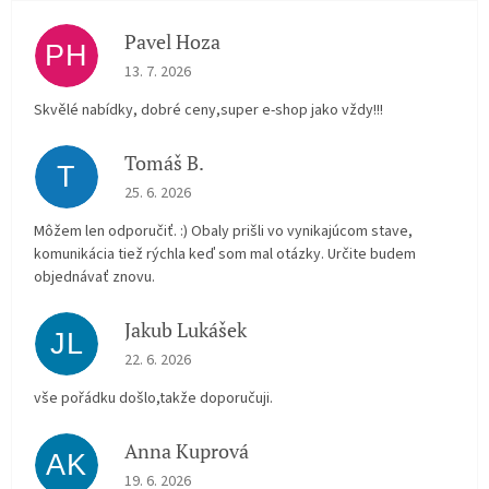
Pavel Hoza
PH
The store rating is 5 out of 5 stars.
13. 7. 2026
Skvělé nabídky, dobré ceny,super e-shop jako vždy!!!
Tomáš B.
T
The store rating is 5 out of 5 stars.
25. 6. 2026
Môžem len odporučiť. :) Obaly prišli vo vynikajúcom stave,
komunikácia tiež rýchla keď som mal otázky. Určite budem
objednávať znovu.
Jakub Lukášek
JL
The store rating is 5 out of 5 stars.
22. 6. 2026
vše pořádku došlo,takže doporučuji.
Anna Kuprová
AK
The store rating is 5 out of 5 stars.
19. 6. 2026