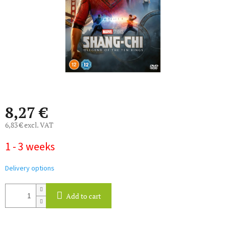
8,27 €
6,83 € excl. VAT
Measure
1 - 3 weeks
price:
Delivery options
Add to cart