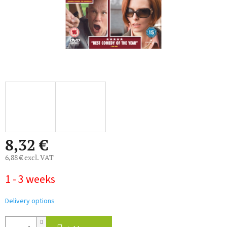
8,32 €
6,88 € excl. VAT
Measure
1 - 3 weeks
price:
Delivery options