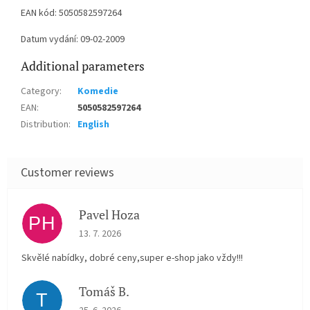
EAN kód: 5050582597264
Datum vydání: 09-02-2009
Additional parameters
Category
:
Komedie
EAN
:
5050582597264
Distribution
:
English
Pavel Hoza
PH
The store rating is 5 out of 5 stars.
13. 7. 2026
Skvělé nabídky, dobré ceny,super e-shop jako vždy!!!
Tomáš B.
T
The store rating is 5 out of 5 stars.