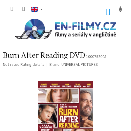
Skip
to
SHOP
content
CART
Burn After Reading DVD
1000792005
The
Not rated
Rating details
Brand:
UNIVERSAL PICTURES
average
product
rating
is
0,0
out
of
5
stars.