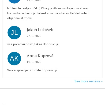
25. 6. 2026
Môžem len odporučiť. :) Obaly prišli vo vynikajúcom stave,
komunikácia tiež rýchla keď som mal otázky. Určite budem
objednávať znovu.
Jakub Lukášek
JL
The store rating is 5 out of 5 stars.
22. 6. 2026
vše pořádku došlo,takže doporučuji.
Anna Kuprová
AK
The store rating is 5 out of 5 stars.
19. 6. 2026
Velice spokojená. Určitě doporučuji.
See more reviews
F
o
o