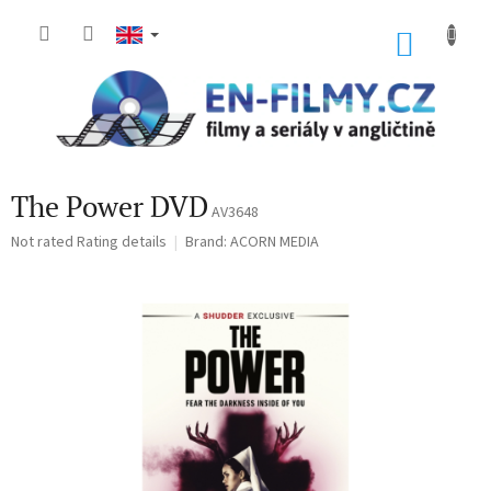
Skip
to
SHOP
content
CART
The Power DVD
AV3648
The
Not rated
Rating details
Brand:
ACORN MEDIA
average
product
rating
is
0,0
out
of
5
stars.