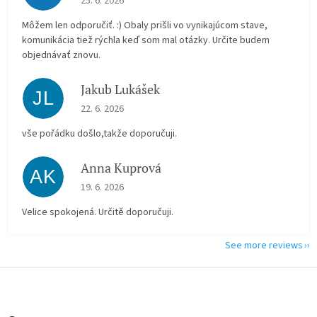
25. 6. 2026
Môžem len odporučiť. :) Obaly prišli vo vynikajúcom stave,
komunikácia tiež rýchla keď som mal otázky. Určite budem
objednávať znovu.
Jakub Lukášek
JL
The store rating is 5 out of 5 stars.
22. 6. 2026
vše pořádku došlo,takže doporučuji.
Anna Kuprová
AK
The store rating is 5 out of 5 stars.
19. 6. 2026
Velice spokojená. Určitě doporučuji.
See more reviews
F
o
o