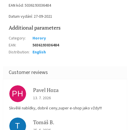
EAN kód: 5036193036484
Datum vydání: 27-09-2021
Additional parameters
Category
:
Horory
EAN
:
5036193036484
Distribution
:
English
Pavel Hoza
PH
The store rating is 5 out of 5 stars.
13. 7. 2026
Skvělé nabídky, dobré ceny,super e-shop jako vždy!!!
Tomáš B.
T
The store rating is 5 out of 5 stars.