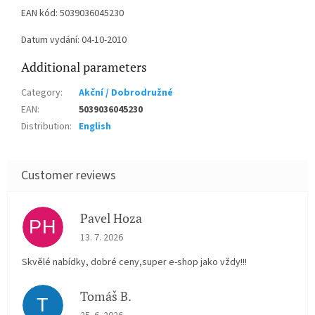
EAN kód: 5039036045230
Datum vydání: 04-10-2010
Additional parameters
Category
:
Akční / Dobrodružné
EAN
:
5039036045230
Distribution
:
English
Pavel Hoza
PH
The store rating is 5 out of 5 stars.
13. 7. 2026
Skvělé nabídky, dobré ceny,super e-shop jako vždy!!!
Tomáš B.
T
The store rating is 5 out of 5 stars.