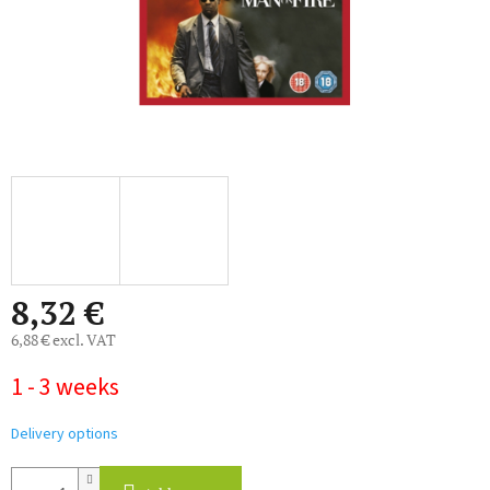
8,32 €
6,88 € excl. VAT
Measure
1 - 3 weeks
price:
Delivery options