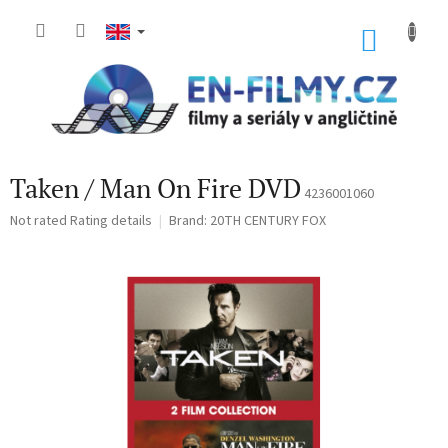
Skip
to
SHOP
content
CART
Taken / Man On Fire DVD
4236001060
The
Not rated
Rating details
Brand:
20TH CENTURY FOX
average
product
rating
is
0,0
out
of
5
stars.