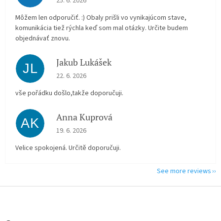
25. 6. 2026
Môžem len odporučiť. :) Obaly prišli vo vynikajúcom stave,
komunikácia tiež rýchla keď som mal otázky. Určite budem
objednávať znovu.
Jakub Lukášek
JL
The store rating is 5 out of 5 stars.
22. 6. 2026
vše pořádku došlo,takže doporučuji.
Anna Kuprová
AK
The store rating is 5 out of 5 stars.
19. 6. 2026
Velice spokojená. Určitě doporučuji.
See more reviews
F
o
o