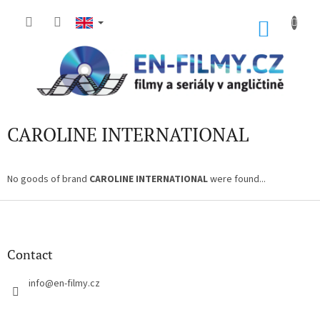
Skip
to
SHOP
content
CART
CAROLINE INTERNATIONAL
No goods of brand
CAROLINE INTERNATIONAL
were found...
F
o
o
t
Contact
e
r
info
@
en-filmy.cz