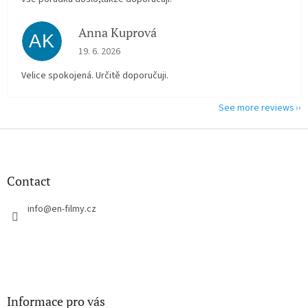
Anna Kuprová
AK
The store rating is 5 out of 5 stars.
19. 6. 2026
Velice spokojená. Určitě doporučuji.
See more reviews
F
o
o
t
Contact
e
r
info
@
en-filmy.cz
Informace pro vás