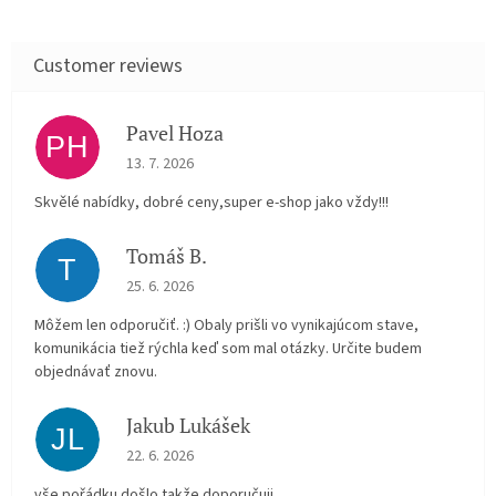
Pavel Hoza
PH
The store rating is 5 out of 5 stars.
13. 7. 2026
Skvělé nabídky, dobré ceny,super e-shop jako vždy!!!
Tomáš B.
T
The store rating is 5 out of 5 stars.
25. 6. 2026
Môžem len odporučiť. :) Obaly prišli vo vynikajúcom stave,
komunikácia tiež rýchla keď som mal otázky. Určite budem
objednávať znovu.
Jakub Lukášek
JL
The store rating is 5 out of 5 stars.
22. 6. 2026
vše pořádku došlo,takže doporučuji.