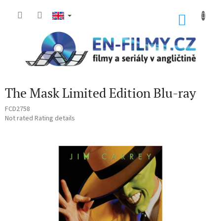
Skip
to
SHOP
content
CART
The Mask Limited Edition Blu-ray
FCD2758
The
Not rated
Rating details
average
product
rating
is
0,0
out
of
5
stars.