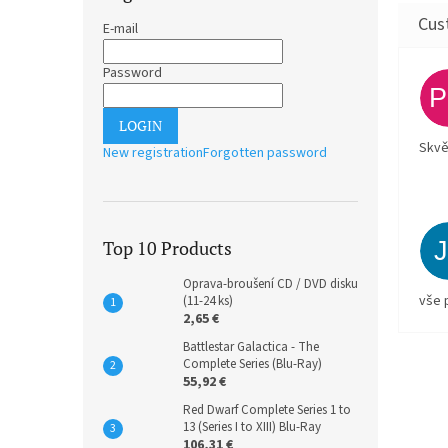
E-mail
Password
LOGIN
Skvě
New registration
Forgotten password
Top 10 Products
Oprava-broušení CD / DVD disku
vše 
(11-24 ks)
2,65 €
Battlestar Galactica - The
Complete Series (Blu-Ray)
55,92 €
Red Dwarf Complete Series 1 to
13 (Series I to XIII) Blu-Ray
106,31 €