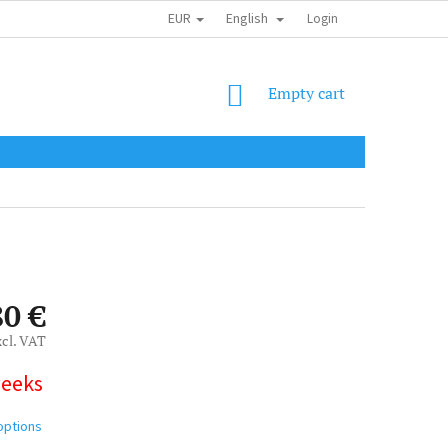
EUR
English
SHIPPING COST
OBCHODNÍ PODMÍNKY
PODMÍNKY OCHRANY OSOB
Login
SHOPPING
Empty cart
CART
80 €
xcl. VAT
weeks
options