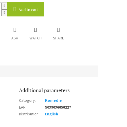
Add to cart
ASK
WATCH
SHARE
Additional parameters
Category
:
Komedie
EAN
:
5039036050227
Distribution
:
English