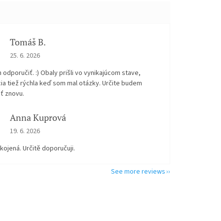
Tomáš B.
The store rating is 5 out of 5 stars.
25. 6. 2026
odporučiť. :) Obaly prišli vo vynikajúcom stave,
ia tiež rýchla keď som mal otázky. Určite budem
ť znovu.
Anna Kuprová
The store rating is 5 out of 5 stars.
19. 6. 2026
kojená. Určitě doporučuji.
See more reviews