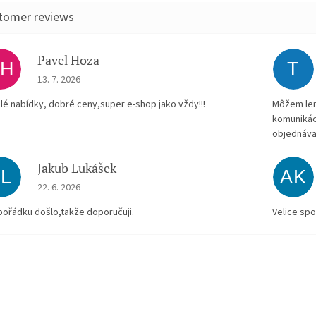
Pavel Hoza
PH
T
The store rating is 5 out of 5 stars.
13. 7. 2026
lé nabídky, dobré ceny,super e-shop jako vždy!!!
Môžem len 
komunikác
objednáva
Jakub Lukášek
JL
AK
The store rating is 5 out of 5 stars.
22. 6. 2026
pořádku došlo,takže doporučuji.
Velice spo