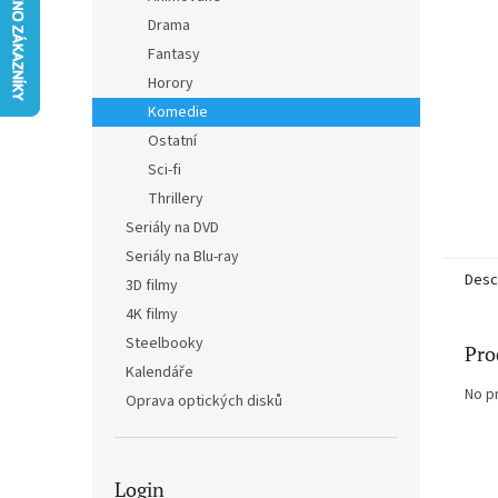
Drama
Fantasy
Horory
Komedie
Ostatní
Sci-fi
Thrillery
Seriály na DVD
Seriály na Blu-ray
Desc
3D filmy
4K filmy
Steelbooky
Pro
Kalendáře
No p
Oprava optických disků
Login