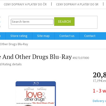
CENY DOPRAVY A PLATBY DO ČR
CENY DOPRAVY A PLATBY DO SR
SEARCH
m
Store rating
Site map
Contact us
Contact
Other Drugs Blu-Ray
e And Other Drugs Blu-Ray
4927107000
ed
Rating details
20,
17,19 € e
Measure
1 - 3 
price:
Delivery 