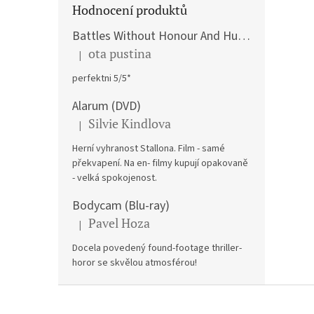
Hodnocení produktů
Battles Without Honour And Humanity / Yakuza Graveyad / Street Mobster DVD
ota pustina
|
The product rating is 5 out of 5 stars.
perfektni 5/5*
Alarum (DVD)
Silvie Kindlova
|
The product rating is 5 out of 5 stars.
Herní vyhranost Stallona. Film - samé
překvapení. Na en- filmy kupují opakovaně
- velká spokojenost.
Bodycam (Blu-ray)
Pavel Hoza
|
The product rating is 5 out of 5 stars.
Docela povedený found-footage thriller-
horor se skvělou atmosférou!
F
o