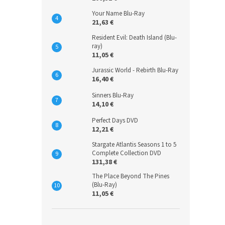
Your Name Blu-Ray
21,63 €
Resident Evil: Death Island (Blu-
ray)
11,05 €
Jurassic World - Rebirth Blu-Ray
16,40 €
Sinners Blu-Ray
14,10 €
Perfect Days DVD
12,21 €
Stargate Atlantis Seasons 1 to 5
Complete Collection DVD
131,38 €
The Place Beyond The Pines
(Blu-Ray)
11,05 €