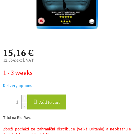
15,16 €
12,53 € excl. VAT
Measure
1 - 3 weeks
price:
Delivery options
Add to cart
Titul na Blu-Ray.
Zboží pochází ze zahraniční distribuce (Velká Británie) a neobsahuje