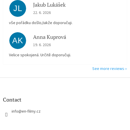
Jakub Lukášek
JL
The store rating is 5 out of 5 stars.
22. 6. 2026
vše pořádku došlo,takže doporučuji.
Anna Kuprová
AK
The store rating is 5 out of 5 stars.
19. 6. 2026
Velice spokojená. Určitě doporučuji.
See more reviews
F
o
o
t
Contact
e
r
info
@
en-filmy.cz