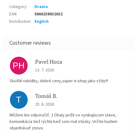
Category
:
Drama
EAN
:
5060238032032
Distribution
:
English
Pavel Hoza
PH
The store rating is 5 out of 5 stars.
13. 7. 2026
Skvělé nabídky, dobré ceny,super e-shop jako vždy!!!
Tomáš B.
T
The store rating is 5 out of 5 stars.
25. 6. 2026
Môžem len odporučiť. :) Obaly prišli vo vynikajúcom stave,
komunikácia tiež rýchla keď som mal otázky. Určite budem
objednávať znovu.