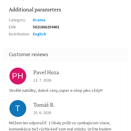
Additional parameters
Category
:
Drama
EAN
:
5021866254401
Distribution
:
English
Pavel Hoza
PH
The store rating is 5 out of 5 stars.
13. 7. 2026
Skvělé nabídky, dobré ceny,super e-shop jako vždy!!!
Tomáš B.
T
The store rating is 5 out of 5 stars.
25. 6. 2026
Môžem len odporučiť. :) Obaly prišli vo vynikajúcom stave,
komunikácia tiež rýchla keď som mal otázky. Určite budem