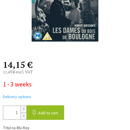
14,15 €
11,69 € excl. VAT
Measure
1 - 3 weeks
price:
Delivery options
Add to cart
Titul na Blu-Ray.