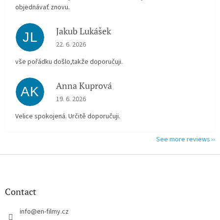
objednávať znovu.
Jakub Lukášek
JL
The store rating is 5 out of 5 stars.
22. 6. 2026
vše pořádku došlo,takže doporučuji.
Anna Kuprová
AK
The store rating is 5 out of 5 stars.
19. 6. 2026
Velice spokojená. Určitě doporučuji.
See more reviews
F
o
o
t
Contact
e
r
info
@
en-filmy.cz