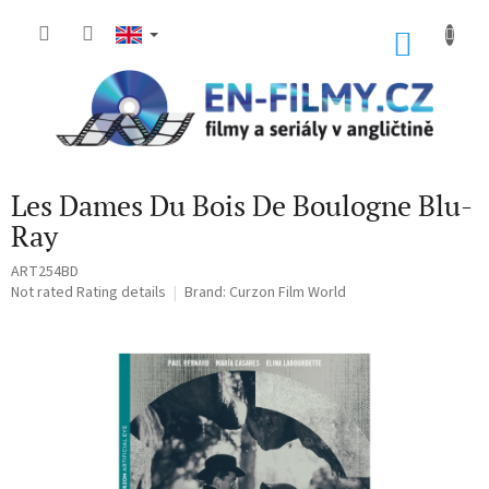
Skip
to
SHOP
content
CART
Les Dames Du Bois De Boulogne Blu-
Ray
ART254BD
The
Not rated
Rating details
Brand:
Curzon Film World
average
product
rating
is
0,0
out
of
5
stars.