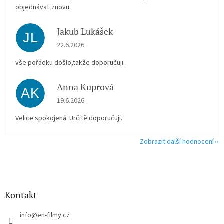
objednávať znovu.
Jakub Lukášek
JL
Hodnocení obchodu je 5 z 5 hvězdiček.
22.6.2026
vše pořádku došlo,takže doporučuji.
Anna Kuprová
AK
Hodnocení obchodu je 5 z 5 hvězdiček.
19.6.2026
Velice spokojená. Určitě doporučuji.
Zobrazit další hodnocení
Z
á
p
a
Kontakt
t
í
info
@
en-filmy.cz