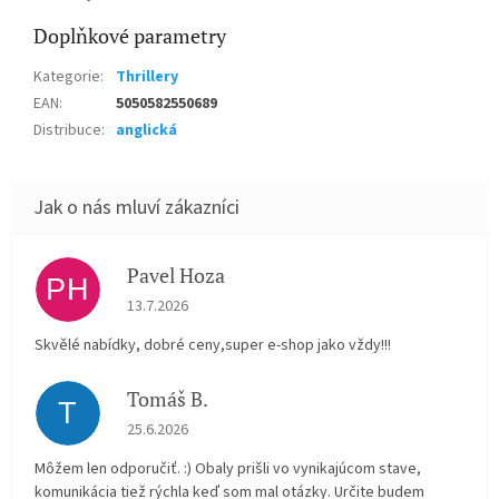
Doplňkové parametry
Kategorie
:
Thrillery
EAN
:
5050582550689
Distribuce
:
anglická
Pavel Hoza
PH
Hodnocení obchodu je 5 z 5 hvězdiček.
13.7.2026
Skvělé nabídky, dobré ceny,super e-shop jako vždy!!!
Tomáš B.
T
Hodnocení obchodu je 5 z 5 hvězdiček.
25.6.2026
Môžem len odporučiť. :) Obaly prišli vo vynikajúcom stave,
komunikácia tiež rýchla keď som mal otázky. Určite budem