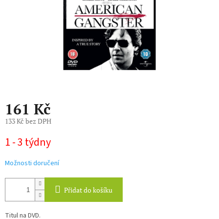
161 Kč
133 Kč bez DPH
Měrná
1 - 3 týdny
cena:
Možnosti doručení
Přidat do košíku
Titul na DVD.