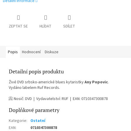
Detailní informace
ZEPTAT SE
HLÍDAT
SDÍLET
Popis
Hodnocení
Diskuze
Detailní popis produktu
Živé DVD srbsko-americké blues kytaristky
Any Popovic
.
Vydáno labelem Ruf Records.
📀 Nosič: DVD | Vydavatelství: RUF | EAN: 0710347300878
Doplňkové parametry
Kategorie
:
Ostatní
EAN
:
0710347300878