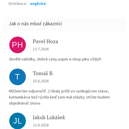
Distribuce
:
anglická
Pavel Hoza
PH
Hodnocení obchodu je 5 z 5 hvězdiček.
13.7.2026
Skvělé nabídky, dobré ceny,super e-shop jako vždy!!!
Tomáš B.
T
Hodnocení obchodu je 5 z 5 hvězdiček.
25.6.2026
Môžem len odporučiť. :) Obaly prišli vo vynikajúcom stave,
komunikácia tiež rýchla keď som mal otázky. Určite budem
objednávať znovu.
Jakub Lukášek
JL
Hodnocení obchodu je 5 z 5 hvězdiček.
22.6.2026