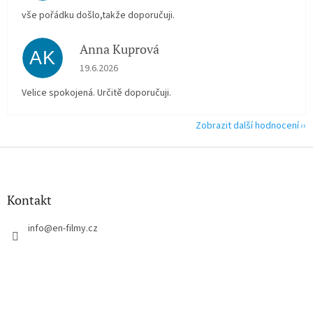
vše pořádku došlo,takže doporučuji.
Anna Kuprová
AK
Hodnocení obchodu je 5 z 5 hvězdiček.
19.6.2026
Velice spokojená. Určitě doporučuji.
Zobrazit další hodnocení
Z
á
p
a
Kontakt
t
í
info
@
en-filmy.cz