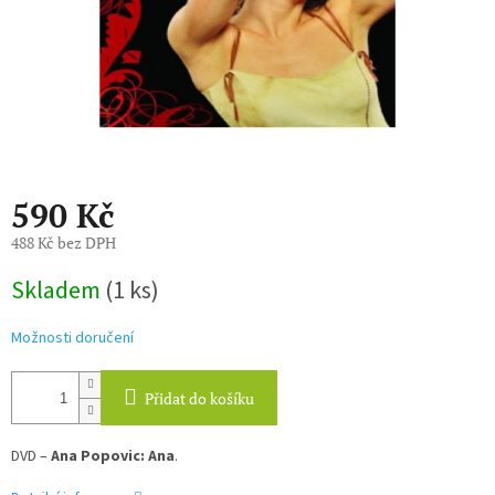
590 Kč
488 Kč bez DPH
Měrná
Skladem
(1 ks)
cena:
Možnosti doručení
Přidat do košíku
DVD –
Ana Popovic: Ana
.