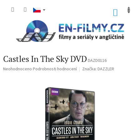
Přejít
na
NÁKU
obsah
KOŠÍK
Castles In The Sky DVD
DAZD0116
Průměrné
Neohodnoceno
Podrobnosti hodnocení
Značka:
DAZZLER
hodnocení
produktu
je
0,0
z
5
hvězdiček.