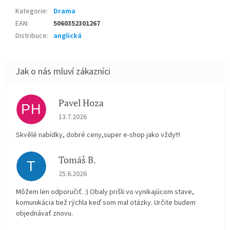
Kategorie
:
Drama
EAN
:
5060352301267
Distribuce
:
anglická
Pavel Hoza
PH
Hodnocení obchodu je 5 z 5 hvězdiček.
13.7.2026
Skvělé nabídky, dobré ceny,super e-shop jako vždy!!!
Tomáš B.
T
Hodnocení obchodu je 5 z 5 hvězdiček.
25.6.2026
Môžem len odporučiť. :) Obaly prišli vo vynikajúcom stave,
komunikácia tiež rýchla keď som mal otázky. Určite budem
objednávať znovu.