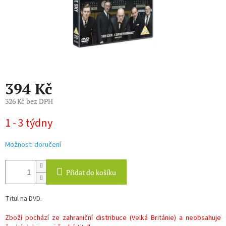
394 Kč
326 Kč bez DPH
Měrná
1 - 3 týdny
cena:
Možnosti doručení
Přidat do košíku
Titul na DVD.
Zboží pochází ze zahraniční distribuce (Velká Británie) a neobsahuje