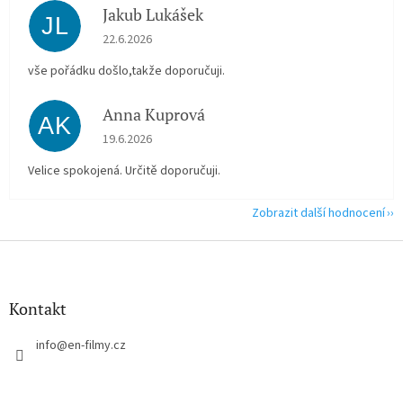
Jakub Lukášek
JL
Hodnocení obchodu je 5 z 5 hvězdiček.
22.6.2026
vše pořádku došlo,takže doporučuji.
Anna Kuprová
AK
Hodnocení obchodu je 5 z 5 hvězdiček.
19.6.2026
Velice spokojená. Určitě doporučuji.
Zobrazit další hodnocení
Z
á
p
a
Kontakt
t
í
info
@
en-filmy.cz