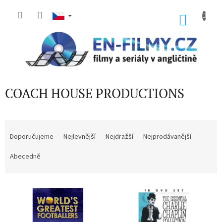
Přejít
na
NÁKU
obsah
KOŠÍK
COACH HOUSE PRODUCTIONS
Ř
a
Doporučujeme
Nejlevnější
Nejdražší
Nejprodávanější
z
e
Abecedně
n
í
V
p
ý
r
p
o
i