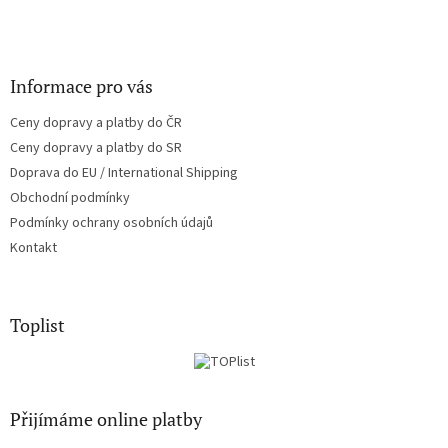
k
y
v
ý
Informace pro vás
p
i
Ceny dopravy a platby do ČR
s
u
Ceny dopravy a platby do SR
Doprava do EU / International Shipping
Obchodní podmínky
Podmínky ochrany osobních údajů
Kontakt
Toplist
Přijímáme online platby