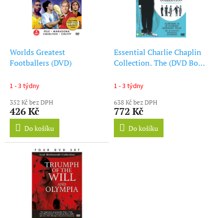
d
s
u
p
k
r
t
o
ů
d
Worlds Greatest
Essential Charlie Chaplin
u
Footballers (DVD)
Collection. The (DVD Box
k
Set)
t
1 - 3 týdny
1 - 3 týdny
ů
352 Kč bez DPH
638 Kč bez DPH
426 Kč
772 Kč
Do košíku
Do košíku