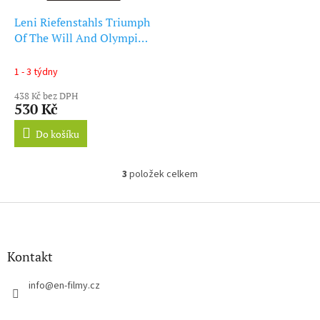
Leni Riefenstahls Triumph
Of The Will And Olympia
(DVD)
1 - 3 týdny
438 Kč bez DPH
530 Kč
Do košíku
3
položek celkem
O
v
l
Z
á
á
d
p
a
a
Kontakt
c
t
í
í
info
@
en-filmy.cz
p
r
v