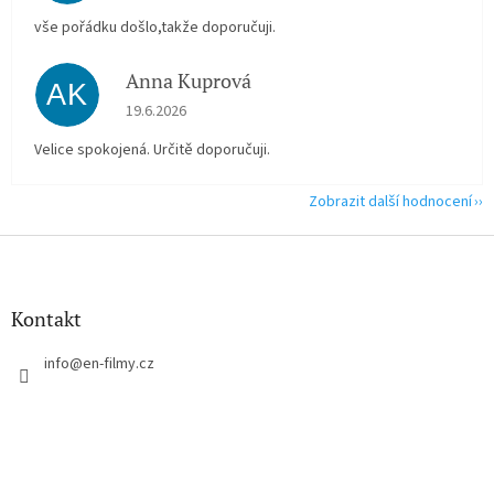
vše pořádku došlo,takže doporučuji.
Anna Kuprová
AK
Hodnocení obchodu je 5 z 5 hvězdiček.
19.6.2026
Velice spokojená. Určitě doporučuji.
Zobrazit další hodnocení
Z
á
p
a
Kontakt
t
í
info
@
en-filmy.cz