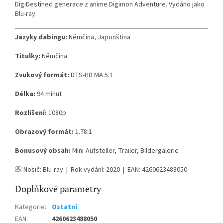
DigiDestined generace z anime Digimon Adventure. Vydáno jako
Blu-ray.
Jazyky dabingu:
Němčina, Japonština
Titulky:
Němčina
Zvukový formát:
DTS-HD MA 5.1
Délka:
94 minut
Rozlišení:
1080p
Obrazový formát:
1.78:1
Bonusový obsah:
Mini-Aufsteller, Trailer, Bildergalerie
📀 Nosič: Blu-ray | Rok vydání: 2020 | EAN: 4260623488050
Doplňkové parametry
Kategorie
:
Ostatní
EAN
:
4260623488050