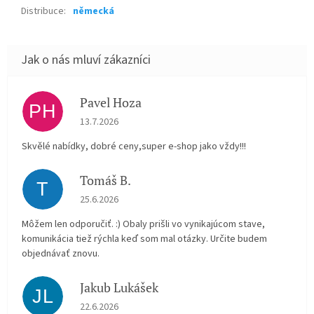
Distribuce
:
německá
Pavel Hoza
PH
Hodnocení obchodu je 5 z 5 hvězdiček.
13.7.2026
Skvělé nabídky, dobré ceny,super e-shop jako vždy!!!
Tomáš B.
T
Hodnocení obchodu je 5 z 5 hvězdiček.
25.6.2026
Môžem len odporučiť. :) Obaly prišli vo vynikajúcom stave,
komunikácia tiež rýchla keď som mal otázky. Určite budem
objednávať znovu.
Jakub Lukášek
JL
Hodnocení obchodu je 5 z 5 hvězdiček.
22.6.2026