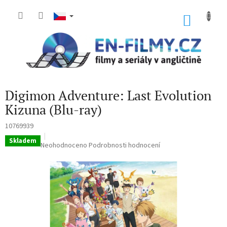
Přejít
na
NÁKU
obsah
KOŠÍK
Digimon Adventure: Last Evolution
Kizuna (Blu-ray)
10769939
Skladem
Průměrné
Neohodnoceno
Podrobnosti hodnocení
hodnocení
produktu
je
0,0
z
5
hvězdiček.