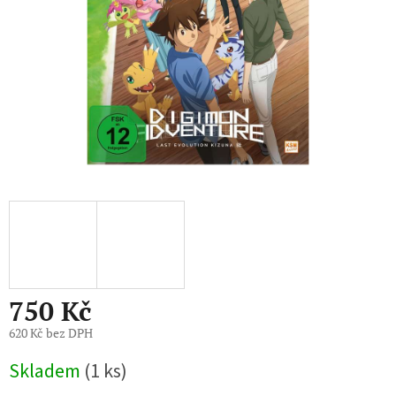
750 Kč
620 Kč bez DPH
Měrná
Skladem
(1 ks)
cena: