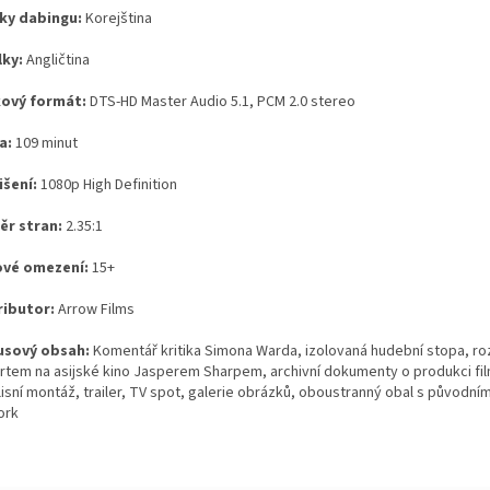
ky dabingu:
Korejština
lky:
Angličtina
ový formát:
DTS-HD Master Audio 5.1, PCM 2.0 stereo
a:
109 minut
išení:
1080p High Definition
r stran:
2.35:1
vé omezení:
15+
ributor:
Arrow Films
sový obsah:
Komentář kritika Simona Warda, izolovaná hudební stopa, ro
rtem na asijské kino Jasperem Sharpem, archivní dokumenty o produkci fi
lisní montáž, trailer, TV spot, galerie obrázků, oboustranný obal s původn
ork