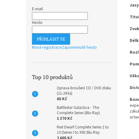
Jazy
E-mail
Titu
Heslo
Zvuk
PŘIHLÁSIT SE
Délk
Nová registrace
Zapomenuté heslo
Rozl
Pomě
Věko
Top 10 produktů
Dist
Oprava-broušení CD / DVD disku
(11-24 ks)
65 Kč
Bonu
expe
Battlestar Galactica - The
záku
Complete Series (Blu-Ray)
artw
1 370 Kč
Red Dwarf Complete Series 1 to
13 (Series I to XIII) Blu-Ray
2 605 Kč