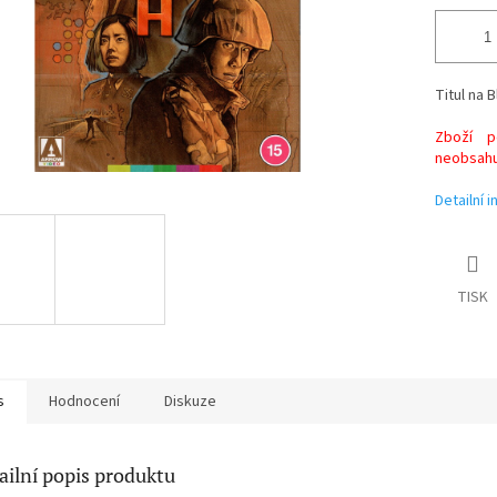
Titul na B
Zboží po
neobsahuj
Detailní 
TISK
s
Hodnocení
Diskuze
ailní popis produktu