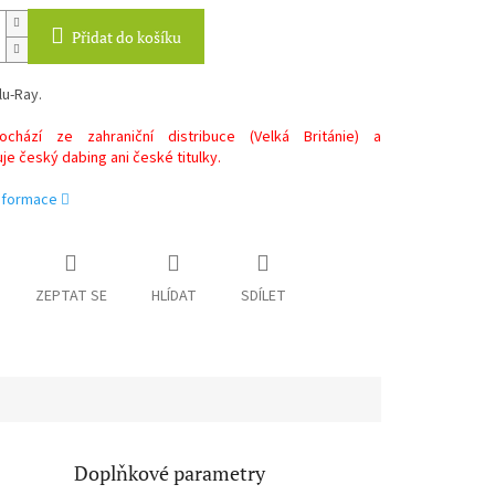
Přidat do košíku
lu-Ray.
chází ze zahraniční distribuce (Velká Británie) a
e český dabing ani české titulky.
informace
ZEPTAT SE
HLÍDAT
SDÍLET
Doplňkové parametry