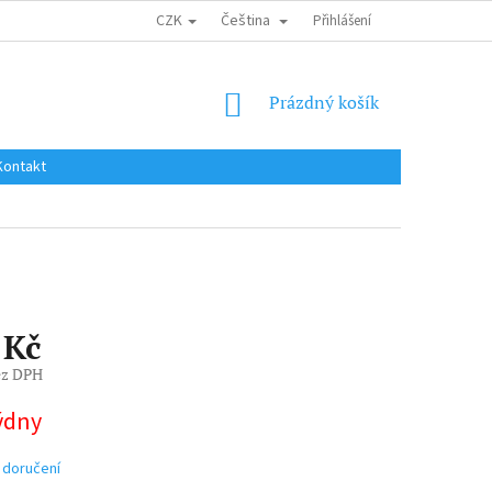
CZK
Čeština
DOPRAVA DO EU / INTERNATIONAL SHIPPING
Přihlášení
OBCHODNÍ PODMÍNKY
NÁKUPNÍ
Prázdný košík
KOŠÍK
Kontakt
 Kč
ez DPH
týdny
 doručení