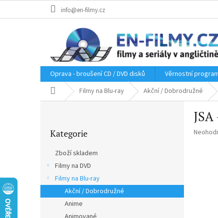
Přejít
info@en-filmy.cz
na
obsah
Oprava - broušení CD / DVD disků
Věrnostní progra
Domů
Filmy na Blu-ray
Akční / Dobrodružné
P
JSA 
o
Přeskočit
s
Průměr
Kategorie
Neohod
kategorie
t
hodnoce
r
produkt
Zboží skladem
a
je
Filmy na DVD
n
0,0
z
Filmy na Blu-ray
n
5
í
Akční / Dobrodružné
hvězdič
p
Anime
a
Animované