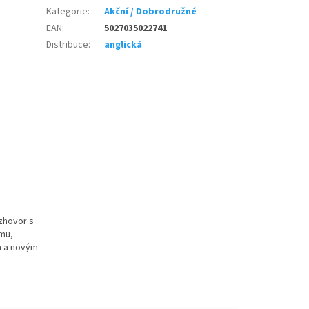
Kategorie
:
Akční / Dobrodružné
EAN
:
5027035022741
Distribuce
:
anglická
zhovor s
lmu,
ím a novým