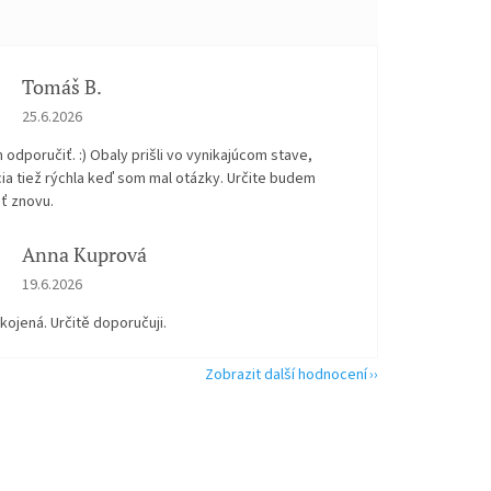
Tomáš B.
Hodnocení obchodu je 5 z 5 hvězdiček.
25.6.2026
odporučiť. :) Obaly prišli vo vynikajúcom stave,
ia tiež rýchla keď som mal otázky. Určite budem
ť znovu.
Anna Kuprová
Hodnocení obchodu je 5 z 5 hvězdiček.
19.6.2026
kojená. Určitě doporučuji.
Zobrazit další hodnocení