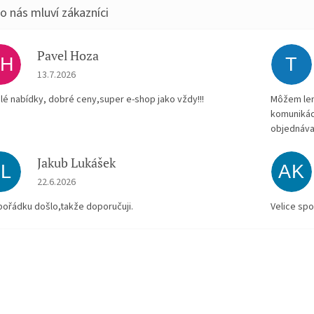
Pavel Hoza
PH
T
Hodnocení obchodu je 5 z 5 hvězdiček.
13.7.2026
lé nabídky, dobré ceny,super e-shop jako vždy!!!
Môžem len 
komunikác
objednáva
Jakub Lukášek
JL
AK
Hodnocení obchodu je 5 z 5 hvězdiček.
22.6.2026
pořádku došlo,takže doporučuji.
Velice spo