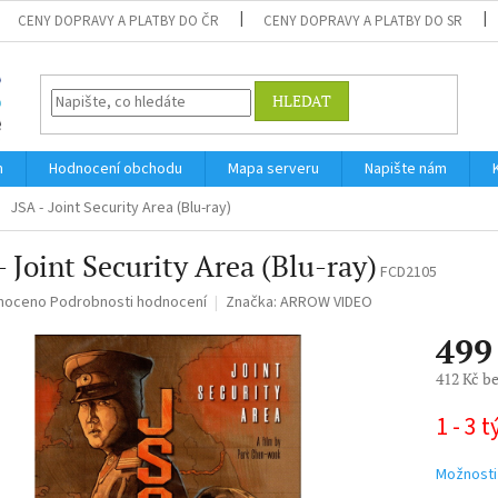
CENY DOPRAVY A PLATBY DO ČR
CENY DOPRAVY A PLATBY DO SR
HLEDAT
m
Hodnocení obchodu
Mapa serveru
Napište nám
JSA - Joint Security Area (Blu-ray)
- Joint Security Area (Blu-ray)
FCD2105
né
noceno
Podrobnosti hodnocení
Značka:
ARROW VIDEO
ní
499
u
412 Kč b
Měrná
1 - 3 
cena:
ek.
Možnosti