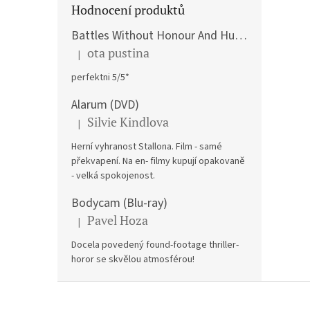
Hodnocení produktů
Battles Without Honour And Humanity / Yakuza Graveyad / Street Mobster DVD
ota pustina
|
Hodnocení produktu je 5 z 5 hvězdiček.
perfektni 5/5*
Alarum (DVD)
Silvie Kindlova
|
Hodnocení produktu je 5 z 5 hvězdiček.
Herní vyhranost Stallona. Film - samé
překvapení. Na en- filmy kupují opakovaně
- velká spokojenost.
Bodycam (Blu-ray)
Pavel Hoza
|
Hodnocení produktu je 5 z 5 hvězdiček.
Docela povedený found-footage thriller-
horor se skvělou atmosférou!
Z
á