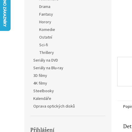
n
Drama
e
Fantasy
l
Horory
Komedie
Ostatní
Sci-fi
Thrillery
Seriály na DVD
Seriály na Blu-ray
3D filmy
4K filmy
Steelbooky
Kalendáře
Oprava optických disků
Popi
Det
Přihlášení