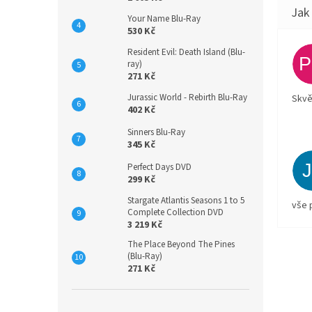
Your Name Blu-Ray
530 Kč
Resident Evil: Death Island (Blu-
ray)
271 Kč
Jurassic World - Rebirth Blu-Ray
Skvě
402 Kč
Sinners Blu-Ray
345 Kč
Perfect Days DVD
299 Kč
Stargate Atlantis Seasons 1 to 5
vše 
Complete Collection DVD
3 219 Kč
The Place Beyond The Pines
(Blu-Ray)
271 Kč