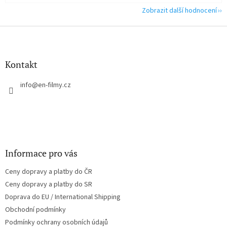
Zobrazit další hodnocení
Z
á
p
a
Kontakt
t
í
info
@
en-filmy.cz
Informace pro vás
Ceny dopravy a platby do ČR
Ceny dopravy a platby do SR
Doprava do EU / International Shipping
Obchodní podmínky
Podmínky ochrany osobních údajů