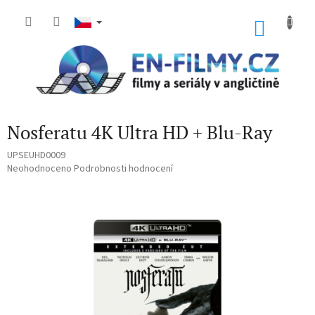
Přejít
na
NÁKU
obsah
KOŠÍK
Nosferatu 4K Ultra HD + Blu-Ray
UPSEUHD0009
Průměrné
Neohodnoceno
Podrobnosti hodnocení
hodnocení
produktu
je
0,0
z
5
hvězdiček.