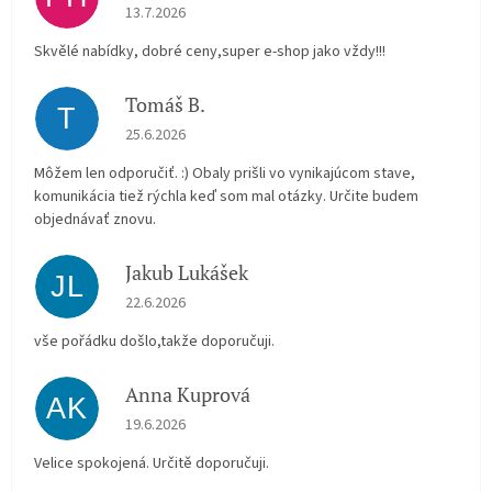
Hodnocení obchodu je 5 z 5 hvězdiček.
13.7.2026
Skvělé nabídky, dobré ceny,super e-shop jako vždy!!!
Tomáš B.
T
Hodnocení obchodu je 5 z 5 hvězdiček.
25.6.2026
Môžem len odporučiť. :) Obaly prišli vo vynikajúcom stave,
komunikácia tiež rýchla keď som mal otázky. Určite budem
objednávať znovu.
Jakub Lukášek
JL
Hodnocení obchodu je 5 z 5 hvězdiček.
22.6.2026
vše pořádku došlo,takže doporučuji.
Anna Kuprová
AK
Hodnocení obchodu je 5 z 5 hvězdiček.
19.6.2026
Velice spokojená. Určitě doporučuji.