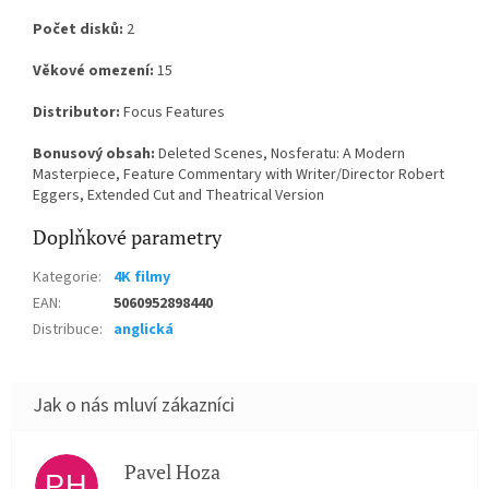
Počet disků:
2
Věkové omezení:
15
Distributor:
Focus Features
Bonusový obsah:
Deleted Scenes, Nosferatu: A Modern
Masterpiece, Feature Commentary with Writer/Director Robert
Eggers, Extended Cut and Theatrical Version
Doplňkové parametry
Kategorie
:
4K filmy
EAN
:
5060952898440
Distribuce
:
anglická
Pavel Hoza
PH