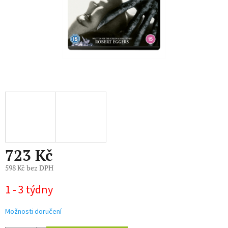
723 Kč
598 Kč bez DPH
Měrná
1 - 3 týdny
cena:
Možnosti doručení