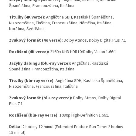
Jazyky dabingu (4K verze):
Angličtina, Němčina, Kastilská
Španělština, Francouzština, Italština
Titulky (4K verze):
Angličtina SDH, Kastilská Španělština,
Nizozemština, Finština, Francouzština, Němčina, Italština,
Norština, Švédština
Zvukový formát (4K verze):
Dolby Atmos, Dolby Digital Plus 7.1
Rozlišení (4K verze):
2160p UHD HDR10/Dolby Vision 1.66:1
Jazyky dabingu (blu-ray verze):
Angličtina, Kastilská
Španělština, Francouzština, Italština
Titulky (blu-ray verze):
Angličtina SDH, Kastilská Španělština,
Nizozemština, Francouzština, Italština
Zvukový formát (blu-ray verze):
Dolby Atmos, Dolby Digital
Plus 7.1
Rozlišení (blu-ray verze):
1080p High-Definition 1.66:1
Délka:
2 hodiny 12 minut (Extended Feature Run Time: 2 hodiny
15 minut)